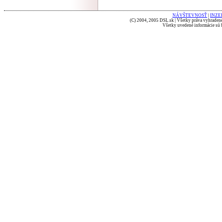
NÁVŠTEVNOSŤ
|
INZE
(C) 2004, 2005 DSL.sk | Všetky práva vyhradené
Všetky uvedené informácie sú b