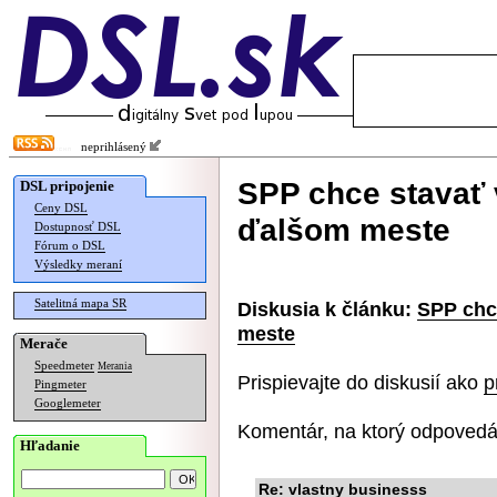
neprihlásený
SPP chce stavať v
DSL pripojenie
Ceny DSL
ďalšom meste
Dostupnosť DSL
Fórum o DSL
Výsledky meraní
Satelitná mapa SR
Diskusia k článku:
SPP chce
meste
Merače
Speedmeter
Merania
Prispievajte do diskusií ako
p
Pingmeter
Googlemeter
Komentár, na ktorý odpovedá
Hľadanie
Re: vlastny businesss