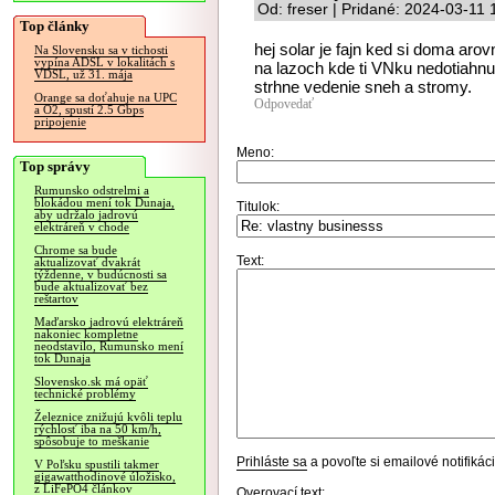
Od: freser | Pridané: 2024-03-11 
Top články
hej solar je fajn ked si doma aro
Na Slovensku sa v tichosti
vypína ADSL v lokalitách s
na lazoch kde ti VNku nedotiahnut 
VDSL, už 31. mája
strhne vedenie sneh a stromy.
Orange sa doťahuje na UPC
Odpovedať
a O2, spustí 2.5 Gbps
pripojenie
Meno:
Top správy
Rumunsko odstrelmi a
blokádou mení tok Dunaja,
Titulok:
aby udržalo jadrovú
elektráreň v chode
Chrome sa bude
Text:
aktualizovať dvakrát
týždenne, v budúcnosti sa
bude aktualizovať bez
reštartov
Maďarsko jadrovú elektráreň
nakoniec kompletne
neodstavilo, Rumunsko mení
tok Dunaja
Slovensko.sk má opäť
technické problémy
Železnice znižujú kvôli teplu
rýchlosť iba na 50 km/h,
spôsobuje to meškanie
Prihláste sa
a povoľte si emailové notifiká
V Poľsku spustili takmer
gigawatthodinové úložisko,
z LiFePO4 článkov
Overovací text: