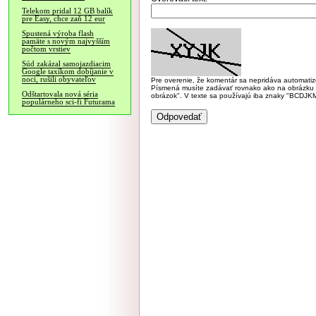
Telekom pridal 12 GB balík
pre Easy, chce zaň 12 eur
Spustená výroba flash
pamäte s novým najvyšším
počtom vrstiev
Súd zakázal samojazdiacim
Google taxíkom dobíjanie v
noci, rušili obyvateľov
Pre overenie, že komentár sa nepridáva automatizov
Písmená musíte zadávať rovnako ako na obrázku veľk
Odštartovala nová séria
obrázok". V texte sa používajú iba znaky "BC
populárneho sci-fi Futurama