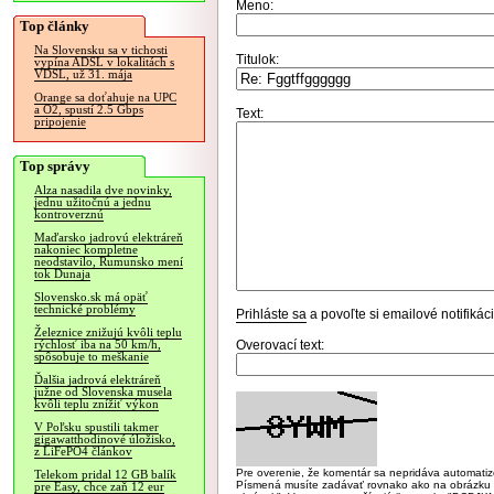
Meno:
Top články
Na Slovensku sa v tichosti
Titulok:
vypína ADSL v lokalitách s
VDSL, už 31. mája
Orange sa doťahuje na UPC
a O2, spustí 2.5 Gbps
Text:
pripojenie
Top správy
Alza nasadila dve novinky,
jednu užitočnú a jednu
kontroverznú
Maďarsko jadrovú elektráreň
nakoniec kompletne
neodstavilo, Rumunsko mení
tok Dunaja
Slovensko.sk má opäť
technické problémy
Prihláste sa
a povoľte si emailové notifiká
Železnice znižujú kvôli teplu
Overovací text:
rýchlosť iba na 50 km/h,
spôsobuje to meškanie
Ďalšia jadrová elektráreň
južne od Slovenska musela
kvôli teplu znížiť výkon
V Poľsku spustili takmer
gigawatthodinové úložisko,
z LiFePO4 článkov
Pre overenie, že komentár sa nepridáva automatizov
Telekom pridal 12 GB balík
Písmená musíte zadávať rovnako ako na obrázku veľk
pre Easy, chce zaň 12 eur