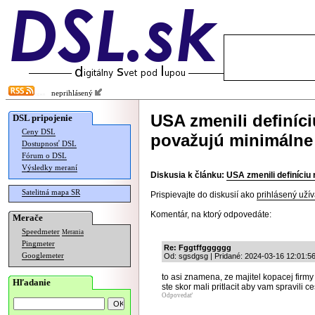
neprihlásený
USA zmenili definíci
DSL pripojenie
Ceny DSL
považujú minimálne
Dostupnosť DSL
Fórum o DSL
Výsledky meraní
Diskusia k článku:
USA zmenili definíciu
Satelitná mapa SR
Prispievajte do diskusií ako
prihlásený užív
Komentár, na ktorý odpovedáte:
Merače
Speedmeter
Merania
Pingmeter
Re: Fggtffgggggg
Googlemeter
Od: sgsdgsg | Pridané: 2024-03-16 12:01:5
to asi znamena, ze majitel kopacej fir
Hľadanie
ste skor mali pritlacit aby vam spravili ce
Odpovedať