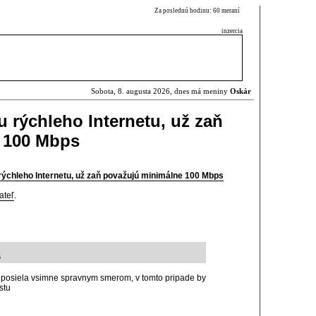
Za poslednú hodinu: 60 meraní
inzercia
Sobota, 8. augusta 2026, dnes má meniny
Oskár
u rýchleho Internetu, už zaň
 100 Mbps
 rýchleho Internetu, už zaň považujú minimálne 100 Mbps
ateľ
.
6
my posiela vsimne spravnym smerom, v tomto pripade by
stu