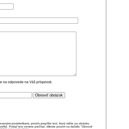
cie na odpovede na Váš príspevok.
anými prostriedkami, prosím prepíšte text, ktorý vidíte na obrázku.
é. Pokiaľ text neviete prečítať, kliknite prosím na tlačidlo "Obnoviť