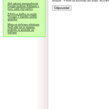
obrázok". V texte sa používajú iba znaky "BC
Súd zakázal samojazdiacim
Google taxíkom dobíjanie v
noci, rušili obyvateľov
NASA na diaľku na sonde
Voyager 2 úspešne znížila
spotrebu
Misia na záchranu teleskopu
Swift ešte nie je stratená,
podarilo sa spomaliť jej
otáčanie