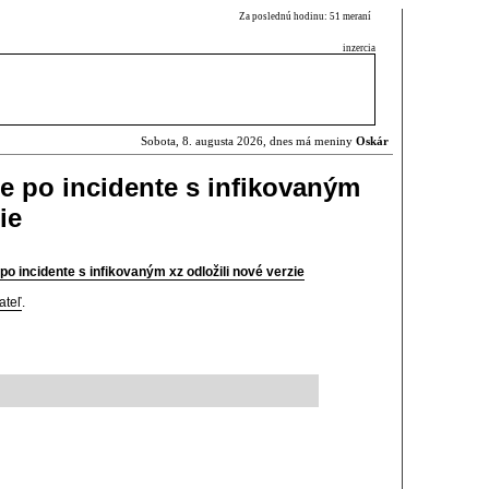
Za poslednú hodinu: 51 meraní
inzercia
Sobota, 8. augusta 2026, dnes má meniny
Oskár
e po incidente s infikovaným
ie
o incidente s infikovaným xz odložili nové verzie
ateľ
.