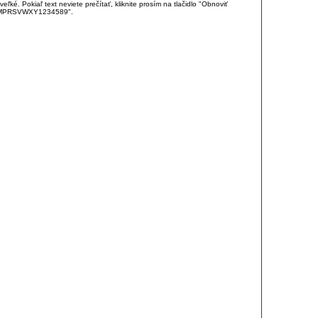
é. Pokiaľ text neviete prečítať, kliknite prosím na tlačidlo "Obnoviť
DJKMPRSVWXY1234589".