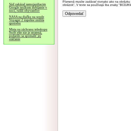
Písmená musíte zadávať rovnako ako na obrázku veľk
Súd zakázal samojazdiacim
obrázok". V texte sa používajú iba znaky "BC
Google taxíkom dobíjanie v
noci, rušili obyvateľov
NASA na diaľku na sonde
Voyager 2 úspešne znížila
spotrebu
Misia na záchranu teleskopu
Swift ešte nie je stratená,
podarilo sa spomaliť jej
otáčanie