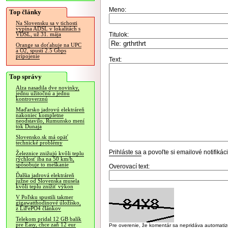
Meno:
Top články
Na Slovensku sa v tichosti
vypína ADSL v lokalitách s
Titulok:
VDSL, už 31. mája
Orange sa doťahuje na UPC
a O2, spustí 2.5 Gbps
pripojenie
Text:
Top správy
Alza nasadila dve novinky,
jednu užitočnú a jednu
kontroverznú
Maďarsko jadrovú elektráreň
nakoniec kompletne
neodstavilo, Rumunsko mení
tok Dunaja
Slovensko.sk má opäť
technické problémy
Prihláste sa
a povoľte si emailové notifiká
Železnice znižujú kvôli teplu
rýchlosť iba na 50 km/h,
spôsobuje to meškanie
Overovací text:
Ďalšia jadrová elektráreň
južne od Slovenska musela
kvôli teplu znížiť výkon
V Poľsku spustili takmer
gigawatthodinové úložisko,
z LiFePO4 článkov
Telekom pridal 12 GB balík
pre Easy, chce zaň 12 eur
Pre overenie, že komentár sa nepridáva automatizov