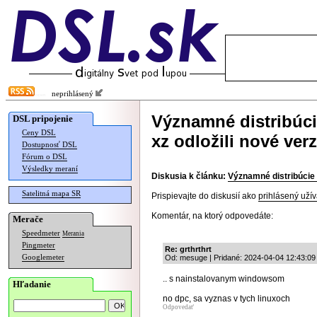
neprihlásený
Významné distribúci
DSL pripojenie
Ceny DSL
xz odložili nové verz
Dostupnosť DSL
Fórum o DSL
Výsledky meraní
Diskusia k článku:
Významné distribúcie p
Satelitná mapa SR
Prispievajte do diskusií ako
prihlásený užív
Komentár, na ktorý odpovedáte:
Merače
Speedmeter
Merania
Pingmeter
Re: grthrthrt
Googlemeter
Od: mesuge | Pridané: 2024-04-04 12:43:09
.. s nainstalovanym windowsom
Hľadanie
no dpc, sa vyznas v tych linuxoch
Odpovedať