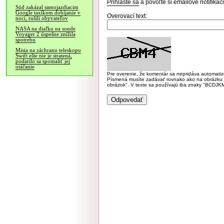
Prihláste sa
a povoľte si emailové notifiká
Súd zakázal samojazdiacim
Google taxíkom dobíjanie v
Overovací text:
noci, rušili obyvateľov
NASA na diaľku na sonde
Voyager 2 úspešne znížila
spotrebu
Misia na záchranu teleskopu
Swift ešte nie je stratená,
podarilo sa spomaliť jej
otáčanie
Pre overenie, že komentár sa nepridáva automatizov
Písmená musíte zadávať rovnako ako na obrázku veľk
obrázok". V texte sa používajú iba znaky "BC