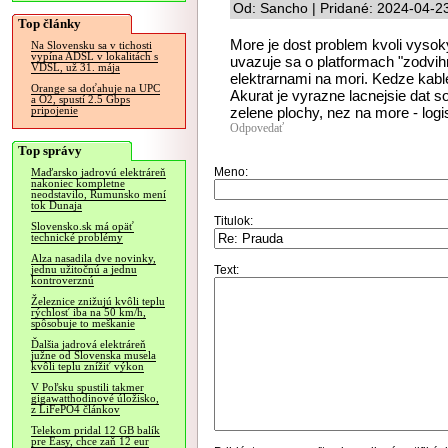
Od: Sancho | Pridané: 2024-04-2
Top články
More je dost problem kvoli vyso
Na Slovensku sa v tichosti
vypína ADSL v lokalitách s
uvazuje sa o platformach "zodvi
VDSL, už 31. mája
elektrarnami na mori. Kedze kable
Orange sa doťahuje na UPC
Akurat je vyrazne lacnejsie dat s
a O2, spustí 2.5 Gbps
zelene plochy, nez na more - logi
pripojenie
Odpovedať
Top správy
Meno:
Maďarsko jadrovú elektráreň
nakoniec kompletne
neodstavilo, Rumunsko mení
tok Dunaja
Titulok:
Slovensko.sk má opäť
technické problémy
Alza nasadila dve novinky,
Text:
jednu užitočnú a jednu
kontroverznú
Železnice znižujú kvôli teplu
rýchlosť iba na 50 km/h,
spôsobuje to meškanie
Ďalšia jadrová elektráreň
južne od Slovenska musela
kvôli teplu znížiť výkon
V Poľsku spustili takmer
gigawatthodinové úložisko,
z LiFePO4 článkov
Telekom pridal 12 GB balík
pre Easy, chce zaň 12 eur