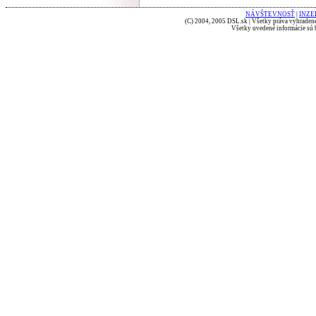
NÁVŠTEVNOSŤ
|
INZE
(C) 2004, 2005 DSL.sk | Všetky práva vyhradené
Všetky uvedené informácie sú b