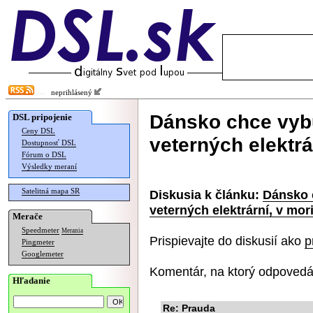
neprihlásený
Dánsko chce vyb
DSL pripojenie
Ceny DSL
veterných elektrá
Dostupnosť DSL
Fórum o DSL
Výsledky meraní
Satelitná mapa SR
Diskusia k článku:
Dánsko 
veterných elektrární, v mor
Merače
Speedmeter
Merania
Prispievajte do diskusií ako
p
Pingmeter
Googlemeter
Komentár, na ktorý odpovedá
Hľadanie
Re: Prauda