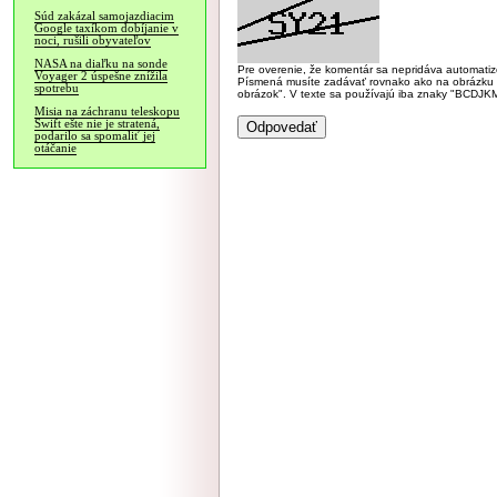
Súd zakázal samojazdiacim
Google taxíkom dobíjanie v
noci, rušili obyvateľov
NASA na diaľku na sonde
Pre overenie, že komentár sa nepridáva automatizov
Voyager 2 úspešne znížila
Písmená musíte zadávať rovnako ako na obrázku veľk
spotrebu
obrázok". V texte sa používajú iba znaky "BC
Misia na záchranu teleskopu
Swift ešte nie je stratená,
podarilo sa spomaliť jej
otáčanie