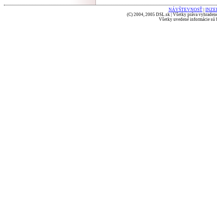
NÁVŠTEVNOSŤ
|
INZE
(C) 2004, 2005 DSL.sk | Všetky práva vyhradené
Všetky uvedené informácie sú b