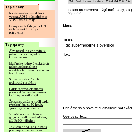
Od: Dodo Beňo | Pridané: 2024-04-23 07:43
Top články
Dokial na Slovensku žijú takí ako ty, tak 
Na Slovensku sa v tichosti
Odpovedať
vypína ADSL v lokalitách s
VDSL, už 31. mája
Meno:
Orange sa doťahuje na UPC
a O2, spustí 2.5 Gbps
pripojenie
Titulok:
Top správy
Alza nasadila dve novinky,
jednu užitočnú a jednu
Text:
kontroverznú
Maďarsko jadrovú elektráreň
nakoniec kompletne
neodstavilo, Rumunsko mení
tok Dunaja
Slovensko.sk má opäť
technické problémy
Ďalšia jadrová elektráreň
južne od Slovenska musela
kvôli teplu znížiť výkon
Železnice znižujú kvôli teplu
rýchlosť iba na 50 km/h,
Prihláste sa
a povoľte si emailové notifiká
spôsobuje to meškanie
V Poľsku spustili takmer
Overovací text:
gigawatthodinové úložisko,
z LiFePO4 článkov
Telekom pridal 12 GB balík
pre Easy, chce zaň 12 eur