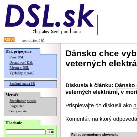
neprihlásený
Dánsko chce vyb
DSL pripojenie
Ceny DSL
veterných elektrá
Dostupnosť DSL
Fórum o DSL
Výsledky meraní
Satelitná mapa SR
Diskusia k článku:
Dánsko 
veterných elektrární, v mor
Merače
Speedmeter
Merania
Prispievajte do diskusií ako
p
Pingmeter
Googlemeter
Komentár, na ktorý odpovedá
Hľadanie
Re: supermoderne slovensko