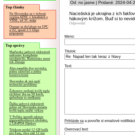
Od: no jasne | Pridané: 2024-04-
Top články
Nacistiská je ukrajina z ich fak
Na Slovensku sa v tichosti
vypína ADSL v lokalitách s
hákovým krížom. Buď si to nevidel
VDSL, už 31. mája
Odpovedať
Orange sa doťahuje na UPC
a O2, spustí 2.5 Gbps
pripojenie
Meno:
Top správy
Titulok:
Maďarsko jadrovú elektráreň
nakoniec kompletne
neodstavilo, Rumunsko mení
tok Dunaja
Text:
Alza nasadila dve novinky,
jednu užitočnú a jednu
kontroverznú
Slovensko.sk má opäť
technické problémy
Železnice znižujú kvôli teplu
rýchlosť iba na 50 km/h,
spôsobuje to meškanie
Ďalšia jadrová elektráreň
južne od Slovenska musela
kvôli teplu znížiť výkon
V Poľsku spustili takmer
gigawatthodinové úložisko,
Prihláste sa
a povoľte si emailové notifiká
z LiFePO4 článkov
Overovací text:
Telekom pridal 12 GB balík
pre Easy, chce zaň 12 eur