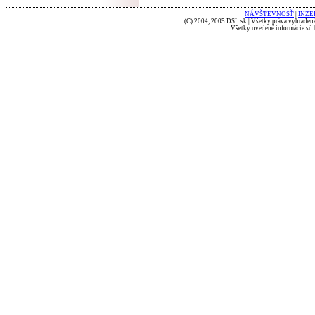
NÁVŠTEVNOSŤ
|
INZE
(C) 2004, 2005 DSL.sk | Všetky práva vyhradené
Všetky uvedené informácie sú b