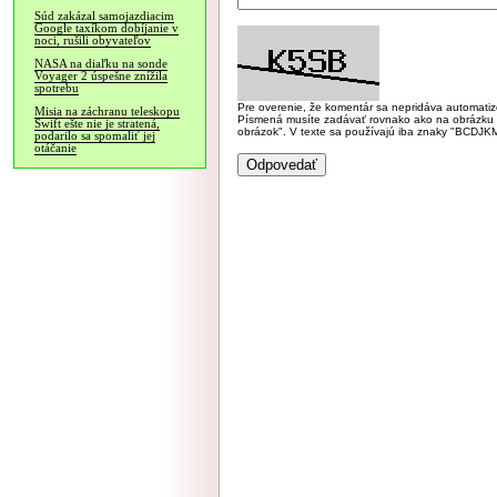
Súd zakázal samojazdiacim
Google taxíkom dobíjanie v
noci, rušili obyvateľov
NASA na diaľku na sonde
Voyager 2 úspešne znížila
spotrebu
Pre overenie, že komentár sa nepridáva automatizov
Misia na záchranu teleskopu
Písmená musíte zadávať rovnako ako na obrázku veľk
Swift ešte nie je stratená,
obrázok". V texte sa používajú iba znaky "BC
podarilo sa spomaliť jej
otáčanie