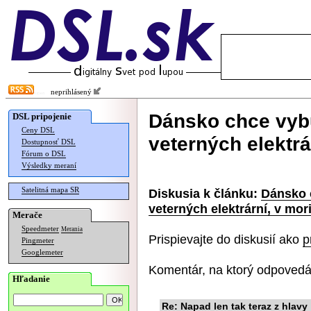
neprihlásený
Dánsko chce vyb
DSL pripojenie
Ceny DSL
veterných elektrá
Dostupnosť DSL
Fórum o DSL
Výsledky meraní
Satelitná mapa SR
Diskusia k článku:
Dánsko 
veterných elektrární, v mor
Merače
Speedmeter
Merania
Prispievajte do diskusií ako
p
Pingmeter
Googlemeter
Komentár, na ktorý odpovedá
Hľadanie
Re: Napad len tak teraz z hlavy