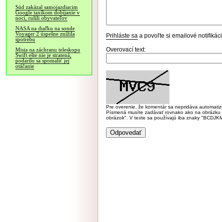
Súd zakázal samojazdiacim
Google taxíkom dobíjanie v
noci, rušili obyvateľov
NASA na diaľku na sonde
Voyager 2 úspešne znížila
Prihláste sa
a povoľte si emailové notifiká
spotrebu
Overovací text:
Misia na záchranu teleskopu
Swift ešte nie je stratená,
podarilo sa spomaliť jej
otáčanie
Pre overenie, že komentár sa nepridáva automatizov
Písmená musíte zadávať rovnako ako na obrázku veľk
obrázok". V texte sa používajú iba znaky "BC