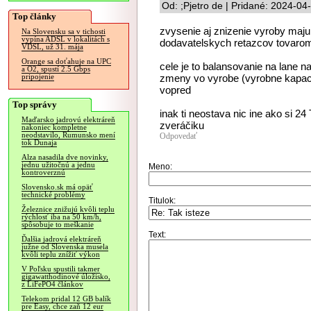
Od: ;Pjetro de | Pridané: 2024-04
Top články
zvysenie aj znizenie vyroby maju
Na Slovensku sa v tichosti
vypína ADSL v lokalitách s
dodavatelskych retazcov tovarom
VDSL, už 31. mája
Orange sa doťahuje na UPC
cele je to balansovanie na lane n
a O2, spustí 2.5 Gbps
zmeny vo vyrobe (vyrobne kapaci
pripojenie
vopred
Top správy
inak ti neostava nic ine ako si 2
Maďarsko jadrovú elektráreň
zveráčiku
nakoniec kompletne
neodstavilo, Rumunsko mení
Odpovedať
tok Dunaja
Alza nasadila dve novinky,
jednu užitočnú a jednu
Meno:
kontroverznú
Slovensko.sk má opäť
technické problémy
Titulok:
Železnice znižujú kvôli teplu
rýchlosť iba na 50 km/h,
spôsobuje to meškanie
Text:
Ďalšia jadrová elektráreň
južne od Slovenska musela
kvôli teplu znížiť výkon
V Poľsku spustili takmer
gigawatthodinové úložisko,
z LiFePO4 článkov
Telekom pridal 12 GB balík
pre Easy, chce zaň 12 eur