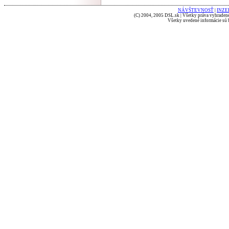
NÁVŠTEVNOSŤ
|
INZE
(C) 2004, 2005 DSL.sk | Všetky práva vyhradené
Všetky uvedené informácie sú b