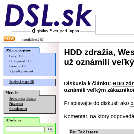
neprihlásený
HDD zdražia, West
DSL pripojenie
Ceny DSL
už oznámili veľ
Dostupnosť DSL
Fórum o DSL
Výsledky meraní
Satelitná mapa SR
Diskusia k článku:
HDD zdra
oznámili veľkým zákazník
Merače
Speedmeter
Merania
Prispievajte do diskusií ako
p
Pingmeter
Googlemeter
Komentár, na ktorý odpovedá
Hľadanie
Re: Tak isteze