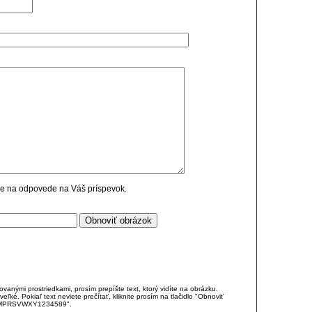
cie na odpovede na Váš príspevok.
anými prostriedkami, prosím prepíšte text, ktorý vidíte na obrázku.
é. Pokiaľ text neviete prečítať, kliknite prosím na tlačidlo "Obnoviť
DJKMPRSVWXY1234589".