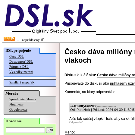
neprihlásený
Česko dáva milióny 
DSL pripojenie
Ceny DSL
vlakoch
Dostupnosť DSL
Fórum o DSL
Výsledky meraní
Diskusia k článku:
Česko dáva milióny na
Satelitná mapa SR
Prispievajte do diskusií ako
prihlásený užív
Komentár, na ktorý odpovedáte:
Merače
Speedmeter
Merania
Pingmeter
-&#8208;&#8208;----------------
Googlemeter
Od: ParaNoik | Pridané: 2024-04-30 11:39:5
A čo tak radšej zlepšiť trate aby sa skrá
Hľadanie
Odpovedať
Meno: