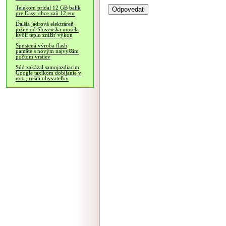
Telekom pridal 12 GB balík
pre Easy, chce zaň 12 eur
Ďalšia jadrová elektráreň
južne od Slovenska musela
kvôli teplu znížiť výkon
Spustená výroba flash
pamäte s novým najvyšším
počtom vrstiev
Súd zakázal samojazdiacim
Google taxíkom dobíjanie v
noci, rušili obyvateľov