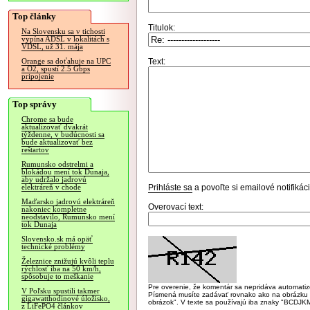
Top články
Titulok:
Na Slovensku sa v tichosti
vypína ADSL v lokalitách s
VDSL, už 31. mája
Text:
Orange sa doťahuje na UPC
a O2, spustí 2.5 Gbps
pripojenie
Top správy
Chrome sa bude
aktualizovať dvakrát
týždenne, v budúcnosti sa
bude aktualizovať bez
reštartov
Rumunsko odstrelmi a
blokádou mení tok Dunaja,
aby udržalo jadrovú
Prihláste sa
a povoľte si emailové notifiká
elektráreň v chode
Maďarsko jadrovú elektráreň
Overovací text:
nakoniec kompletne
neodstavilo, Rumunsko mení
tok Dunaja
Slovensko.sk má opäť
technické problémy
Železnice znižujú kvôli teplu
rýchlosť iba na 50 km/h,
spôsobuje to meškanie
Pre overenie, že komentár sa nepridáva automatizov
V Poľsku spustili takmer
Písmená musíte zadávať rovnako ako na obrázku veľk
gigawatthodinové úložisko,
obrázok". V texte sa používajú iba znaky "BC
z LiFePO4 článkov