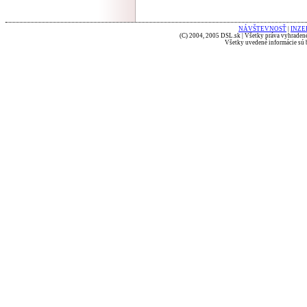
NÁVŠTEVNOSŤ
|
INZE
(C) 2004, 2005 DSL.sk | Všetky práva vyhradené
Všetky uvedené informácie sú b