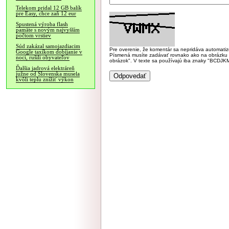
Telekom pridal 12 GB balík
pre Easy, chce zaň 12 eur
Spustená výroba flash
pamäte s novým najvyšším
počtom vrstiev
Súd zakázal samojazdiacim
Pre overenie, že komentár sa nepridáva automatizov
Google taxíkom dobíjanie v
Písmená musíte zadávať rovnako ako na obrázku veľk
noci, rušili obyvateľov
obrázok". V texte sa používajú iba znaky "BC
Ďalšia jadrová elektráreň
južne od Slovenska musela
kvôli teplu znížiť výkon