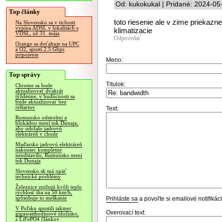
Od: kukokukal | Pridané: 2024-05
Top články
toto riesenie ale v zime priekazne 
Na Slovensku sa v tichosti
vypína ADSL v lokalitách s
klimatizacie
VDSL, už 31. mája
Odpovedať
Orange sa doťahuje na UPC
a O2, spustí 2.5 Gbps
pripojenie
Meno:
Top správy
Titulok:
Chrome sa bude
aktualizovať dvakrát
týždenne, v budúcnosti sa
bude aktualizovať bez
reštartov
Text:
Rumunsko odstrelmi a
blokádou mení tok Dunaja,
aby udržalo jadrovú
elektráreň v chode
Maďarsko jadrovú elektráreň
nakoniec kompletne
neodstavilo, Rumunsko mení
tok Dunaja
Slovensko.sk má opäť
technické problémy
Železnice znižujú kvôli teplu
rýchlosť iba na 50 km/h,
spôsobuje to meškanie
Prihláste sa
a povoľte si emailové notifiká
V Poľsku spustili takmer
Overovací text:
gigawatthodinové úložisko,
z LiFePO4 článkov