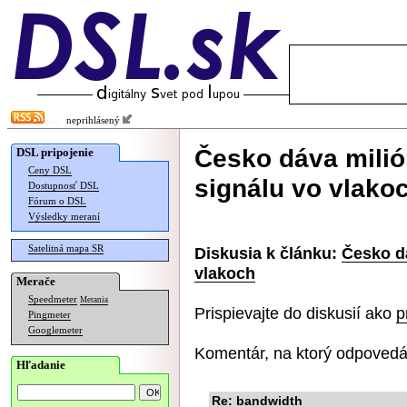
neprihlásený
Česko dáva milió
DSL pripojenie
Ceny DSL
signálu vo vlako
Dostupnosť DSL
Fórum o DSL
Výsledky meraní
Satelitná mapa SR
Diskusia k článku:
Česko dá
vlakoch
Merače
Speedmeter
Merania
Prispievajte do diskusií ako
p
Pingmeter
Googlemeter
Komentár, na ktorý odpovedá
Hľadanie
Re: bandwidth