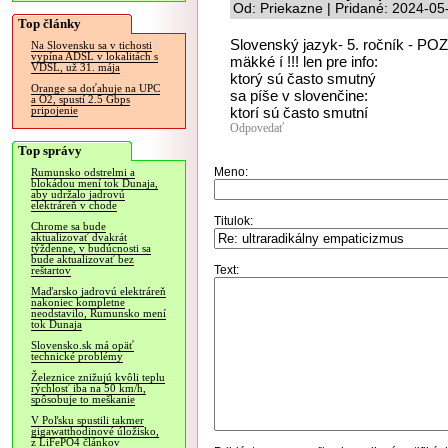
Od: Priekazne | Pridané: 2024-05
Top články
Slovenský jazyk- 5. ročník - POZ
Na Slovensku sa v tichosti
vypína ADSL v lokalitách s
mäkké í !!! len pre info:
VDSL, už 31. mája
ktorý sú často smutný
Orange sa doťahuje na UPC
sa píše v slovenčine:
a O2, spustí 2.5 Gbps
ktorí sú často smutní
pripojenie
Odpovedať
Top správy
Meno:
Rumunsko odstrelmi a
blokádou mení tok Dunaja,
aby udržalo jadrovú
elektráreň v chode
Titulok:
Chrome sa bude
aktualizovať dvakrát
týždenne, v budúcnosti sa
bude aktualizovať bez
Text:
reštartov
Maďarsko jadrovú elektráreň
nakoniec kompletne
neodstavilo, Rumunsko mení
tok Dunaja
Slovensko.sk má opäť
technické problémy
Železnice znižujú kvôli teplu
rýchlosť iba na 50 km/h,
spôsobuje to meškanie
V Poľsku spustili takmer
gigawatthodinové úložisko,
z LiFePO4 článkov