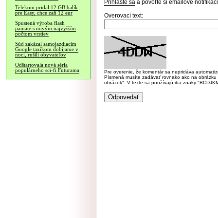
Prihláste sa
a povoľte si emailové notifiká
Telekom pridal 12 GB balík
pre Easy, chce zaň 12 eur
Overovací text:
Spustená výroba flash
pamäte s novým najvyšším
počtom vrstiev
Súd zakázal samojazdiacim
Google taxíkom dobíjanie v
noci, rušili obyvateľov
Odštartovala nová séria
populárneho sci-fi Futurama
Pre overenie, že komentár sa nepridáva automatizov
Písmená musíte zadávať rovnako ako na obrázku veľk
obrázok". V texte sa používajú iba znaky "BC