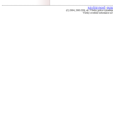
NÁVŠTEVNOSŤ
|
INZE
(C) 2004, 2005 DSL.sk | Všetky práva vyhradené
Všetky uvedené informácie sú b