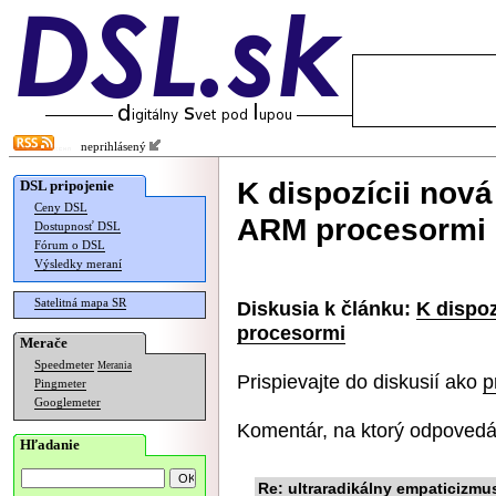
neprihlásený
K dispozícii nov
DSL pripojenie
Ceny DSL
ARM procesormi
Dostupnosť DSL
Fórum o DSL
Výsledky meraní
Satelitná mapa SR
Diskusia k článku:
K dispo
procesormi
Merače
Speedmeter
Merania
Prispievajte do diskusií ako
p
Pingmeter
Googlemeter
Komentár, na ktorý odpovedá
Hľadanie
Re: ultraradikálny empaticizmu