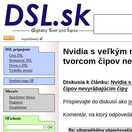
neprihlásený
Nvidia s veľkým
DSL pripojenie
Ceny DSL
tvorcom čipov ne
Dostupnosť DSL
Fórum o DSL
Výsledky meraní
Satelitná mapa SR
Diskusia k článku:
Nvidia 
čipov nevyrábajúcim čipy
Merače
Speedmeter
Merania
Prispievajte do diskusií ako
p
Pingmeter
Googlemeter
Komentár, na ktorý odpovedá
Hľadanie
Re: ultraradikálny objasňovač