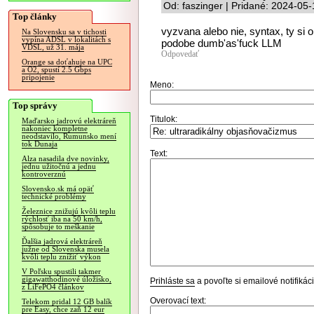
Od: faszinger | Pridané: 2024-05
Top články
vyzvana alebo nie, syntax, ty si
Na Slovensku sa v tichosti
vypína ADSL v lokalitách s
podobe dumb'as'fuck LLM
VDSL, už 31. mája
Odpovedať
Orange sa doťahuje na UPC
a O2, spustí 2.5 Gbps
pripojenie
Meno:
Top správy
Titulok:
Maďarsko jadrovú elektráreň
nakoniec kompletne
neodstavilo, Rumunsko mení
tok Dunaja
Text:
Alza nasadila dve novinky,
jednu užitočnú a jednu
kontroverznú
Slovensko.sk má opäť
technické problémy
Železnice znižujú kvôli teplu
rýchlosť iba na 50 km/h,
spôsobuje to meškanie
Ďalšia jadrová elektráreň
južne od Slovenska musela
kvôli teplu znížiť výkon
V Poľsku spustili takmer
gigawatthodinové úložisko,
Prihláste sa
a povoľte si emailové notifiká
z LiFePO4 článkov
Overovací text:
Telekom pridal 12 GB balík
pre Easy, chce zaň 12 eur