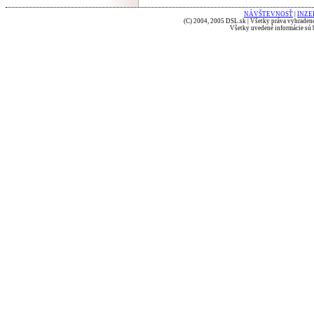
NÁVŠTEVNOSŤ
|
INZE
(C) 2004, 2005 DSL.sk | Všetky práva vyhradené
Všetky uvedené informácie sú b