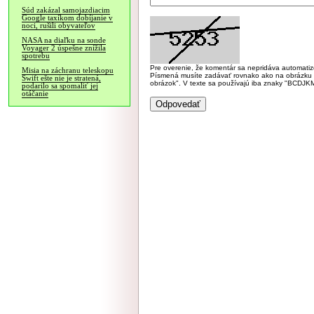
Súd zakázal samojazdiacim
Google taxíkom dobíjanie v
noci, rušili obyvateľov
NASA na diaľku na sonde
Voyager 2 úspešne znížila
spotrebu
Pre overenie, že komentár sa nepridáva automatizov
Misia na záchranu teleskopu
Písmená musíte zadávať rovnako ako na obrázku veľk
Swift ešte nie je stratená,
obrázok". V texte sa používajú iba znaky "BC
podarilo sa spomaliť jej
otáčanie