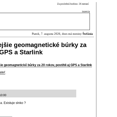
Za poslednú hodinu: 26 meraní
inzercia
Piatok, 7. augusta 2026, dnes má meniny
Štefánia
nejšie geomagnetické búrky za
 GPS a Starlink
šie geomagnetické búrky za 20 rokov, postihli aj GPS a Starlink
ateľ
.
10:00
. Existuje slnko ?