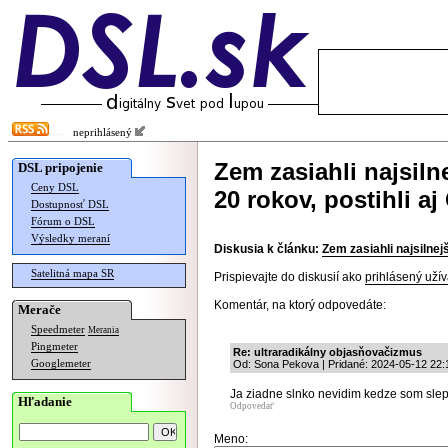
neprihlásený
Zem zasiahli najsil
DSL pripojenie
Ceny DSL
20 rokov, postihli aj
Dostupnosť DSL
Fórum o DSL
Výsledky meraní
Diskusia k článku:
Zem zasiahli najsilnej
Satelitná mapa SR
Prispievajte do diskusií ako
prihlásený užív
Komentár, na ktorý odpovedáte:
Merače
Speedmeter
Merania
Pingmeter
Re: ultraradikálny objasňovačizmus
Googlemeter
Od: Sona Pekova | Pridané: 2024-05-12 22:
Ja ziadne slnko nevidim kedze som slepa
Hľadanie
Odpovedať
Meno: