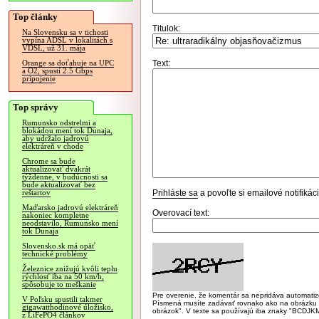
Top články
Titulok:
Na Slovensku sa v tichosti
vypína ADSL v lokalitách s
VDSL, už 31. mája
Text:
Orange sa doťahuje na UPC
a O2, spustí 2.5 Gbps
pripojenie
Top správy
Rumunsko odstrelmi a
blokádou mení tok Dunaja,
aby udržalo jadrovú
elektráreň v chode
Chrome sa bude
aktualizovať dvakrát
týždenne, v budúcnosti sa
bude aktualizovať bez
Prihláste sa
a povoľte si emailové notifiká
reštartov
Maďarsko jadrovú elektráreň
Overovací text:
nakoniec kompletne
neodstavilo, Rumunsko mení
tok Dunaja
Slovensko.sk má opäť
technické problémy
Železnice znižujú kvôli teplu
rýchlosť iba na 50 km/h,
spôsobuje to meškanie
Pre overenie, že komentár sa nepridáva automatizov
V Poľsku spustili takmer
Písmená musíte zadávať rovnako ako na obrázku veľk
gigawatthodinové úložisko,
obrázok". V texte sa používajú iba znaky "BC
z LiFePO4 článkov