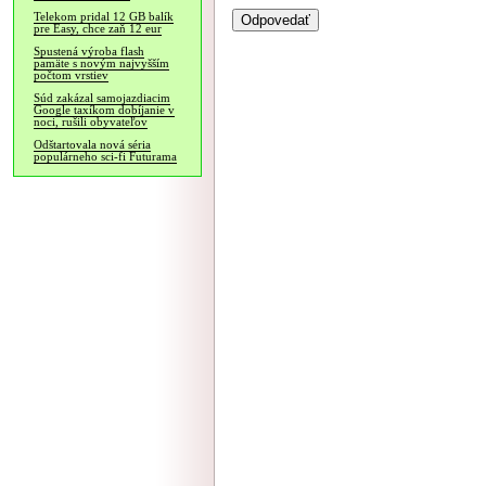
Telekom pridal 12 GB balík
pre Easy, chce zaň 12 eur
Spustená výroba flash
pamäte s novým najvyšším
počtom vrstiev
Súd zakázal samojazdiacim
Google taxíkom dobíjanie v
noci, rušili obyvateľov
Odštartovala nová séria
populárneho sci-fi Futurama