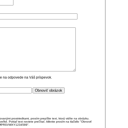
cie na odpovede na Váš príspevok.
anými prostriedkami, prosím prepíšte text, ktorý vidíte na obrázku.
é. Pokiaľ text neviete prečítať, kliknite prosím na tlačidlo "Obnoviť
DJKMPRSVWXY1234589".