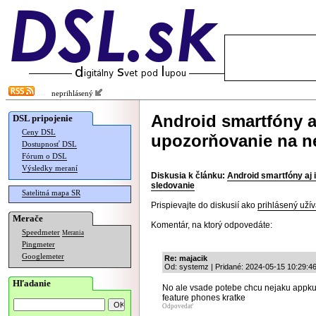
neprihlásený
Android smartfóny a
DSL pripojenie
Ceny DSL
upozorňovanie na n
Dostupnosť DSL
Fórum o DSL
Výsledky meraní
Diskusia k článku:
Android smartfóny aj
sledovanie
Satelitná mapa SR
Prispievajte do diskusií ako
prihlásený užív
Merače
Komentár, na ktorý odpovedáte:
Speedmeter
Merania
Pingmeter
Googlemeter
Re: majacik
Od: systemz | Pridané: 2024-05-15 10:29:4
Hľadanie
No ale vsade potebe chcu nejaku appku
feature phones kratke
Odpovedať