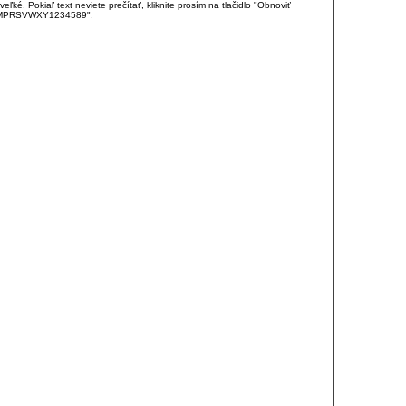
é. Pokiaľ text neviete prečítať, kliknite prosím na tlačidlo "Obnoviť
DJKMPRSVWXY1234589".