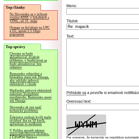
Meno:
Top články
Na Slovensku sa v tichosti
vypína ADSL v lokalitách s
Titulok:
VDSL, už 31. mája
Orange sa doťahuje na UPC
a O2, spustí 2.5 Gbps
pripojenie
Text:
Top správy
Chrome sa bude
aktualizovať dvakrát
týždenne, v budúcnosti sa
bude aktualizovať bez
reštartov
Rumunsko odstrelmi a
blokádou mení tok Dunaja,
aby udržalo jadrovú
elektráreň v chode
Maďarsko jadrovú elektráreň
Prihláste sa
a povoľte si emailové notifiká
nakoniec kompletne
neodstavilo, Rumunsko mení
tok Dunaja
Overovací text:
Slovensko.sk má opäť
technické problémy
Železnice znižujú kvôli teplu
rýchlosť iba na 50 km/h,
spôsobuje to meškanie
V Poľsku spustili takmer
gigawatthodinové úložisko,
z LiFePO4 článkov
Pre overenie, že komentár sa nepridáva automatizov