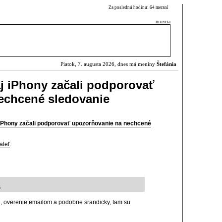
Za poslednú hodinu: 64 meraní
inzercia
Piatok, 7. augusta 2026, dnes má meniny
Štefánia
j iPhony začali podporovať
echcené sledovanie
 iPhony začali podporovať upozorňovanie na nechcené
ateľ
.
6
, overenie emailom a podobne srandicky, tam su