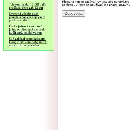
Písmená musíte zadávať rovnako ako na obrázku veľk
Telekom pridal 12 GB balík
obrázok". V texte sa používajú iba znaky "BC
pre Easy, chce zaň 12 eur
Spustená výroba flash
pamäte s novým najvyšším
počtom vrstiev
Ďalšia jadrová elektráreň
južne od Slovenska musela
kvôli teplu znížiť výkon
Súd zakázal samojazdiacim
Google taxíkom dobíjanie v
noci, rušili obyvateľov