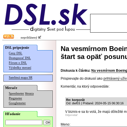
neprihlásený
Na vesmírnom Boein
DSL pripojenie
Ceny DSL
štart sa opäť posun
Dostupnosť DSL
Fórum o DSL
Výsledky meraní
Diskusia k článku:
Na vesmírnom Boeingu
Satelitná mapa SR
Prispievajte do diskusií ako
prihlásený užív
Komentár, na ktorý odpovedáte:
Merače
Speedmeter
Merania
Pingmeter
Re: korporát
Googlemeter
Od: dwfčš | Pridané: 2024-05-15 06:30:16
V biznis-e sa to volá, že majú dôležité m
Hľadanie
Odpovedať
Meno: