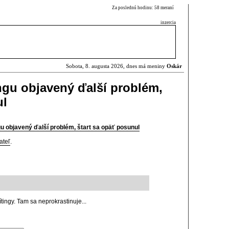
Za poslednú hodinu: 58 meraní
inzercia
Sobota, 8. augusta 2026, dnes má meniny
Oskár
gu objavený ďalší problém,
ul
 objavený ďalší problém, štart sa opäť posunul
ateľ
.
ítingy. Tam sa neprokrastinuje...