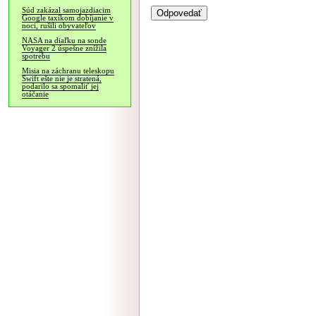
Súd zakázal samojazdiacim
Google taxíkom dobíjanie v
noci, rušili obyvateľov
NASA na diaľku na sonde
Voyager 2 úspešne znížila
spotrebu
Misia na záchranu teleskopu
Swift ešte nie je stratená,
podarilo sa spomaliť jej
otáčanie