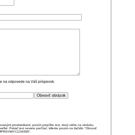
cie na odpovede na Váš príspevok.
anými prostriedkami, prosím prepíšte text, ktorý vidíte na obrázku.
é. Pokiaľ text neviete prečítať, kliknite prosím na tlačidlo "Obnoviť
DJKMPRSVWXY1234589".