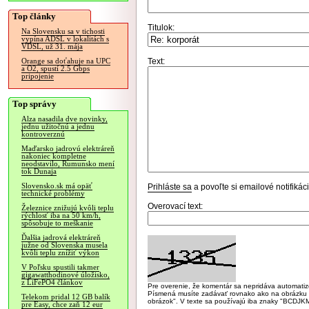
Top články
Titulok:
Na Slovensku sa v tichosti
vypína ADSL v lokalitách s
VDSL, už 31. mája
Text:
Orange sa doťahuje na UPC
a O2, spustí 2.5 Gbps
pripojenie
Top správy
Alza nasadila dve novinky,
jednu užitočnú a jednu
kontroverznú
Maďarsko jadrovú elektráreň
nakoniec kompletne
neodstavilo, Rumunsko mení
tok Dunaja
Slovensko.sk má opäť
Prihláste sa
a povoľte si emailové notifiká
technické problémy
Overovací text:
Železnice znižujú kvôli teplu
rýchlosť iba na 50 km/h,
spôsobuje to meškanie
Ďalšia jadrová elektráreň
južne od Slovenska musela
kvôli teplu znížiť výkon
V Poľsku spustili takmer
gigawatthodinové úložisko,
z LiFePO4 článkov
Pre overenie, že komentár sa nepridáva automatizov
Písmená musíte zadávať rovnako ako na obrázku veľk
Telekom pridal 12 GB balík
obrázok". V texte sa používajú iba znaky "BC
pre Easy, chce zaň 12 eur