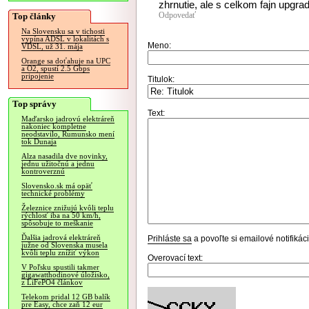
zhrnutie, ale s celkom fajn upgra
Odpovedať
Top články
Na Slovensku sa v tichosti
vypína ADSL v lokalitách s
Meno:
VDSL, už 31. mája
Orange sa doťahuje na UPC
a O2, spustí 2.5 Gbps
pripojenie
Titulok:
Top správy
Text:
Maďarsko jadrovú elektráreň
nakoniec kompletne
neodstavilo, Rumunsko mení
tok Dunaja
Alza nasadila dve novinky,
jednu užitočnú a jednu
kontroverznú
Slovensko.sk má opäť
technické problémy
Železnice znižujú kvôli teplu
rýchlosť iba na 50 km/h,
spôsobuje to meškanie
Ďalšia jadrová elektráreň
Prihláste sa
a povoľte si emailové notifiká
južne od Slovenska musela
kvôli teplu znížiť výkon
Overovací text:
V Poľsku spustili takmer
gigawatthodinové úložisko,
z LiFePO4 článkov
Telekom pridal 12 GB balík
pre Easy, chce zaň 12 eur