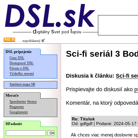
neprihlásený
Sci-fi seriál 3 B
DSL pripojenie
Ceny DSL
Dostupnosť DSL
Fórum o DSL
Výsledky meraní
Diskusia k článku:
Sci-fi s
Satelitná mapa SR
Prispievajte do diskusií ako
p
Merače
Komentár, na ktorý odpovedá
Speedmeter
Merania
Pingmeter
Googlemeter
Re: Titulok
Hľadanie
Od: gdfgdf | Pridané: 2024-05-17
Ak chces viac menej doslovne spr