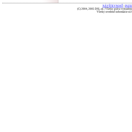
NÁVŠTEVNOSŤ
|
INZE
(C) 2004, 2005 DSL.sk | Všetky práva vyhradené
Všetky uvedené informácie sú b