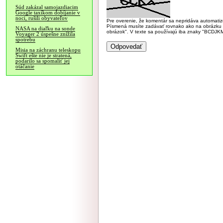
Súd zakázal samojazdiacim
Google taxíkom dobíjanie v
noci, rušili obyvateľov
Pre overenie, že komentár sa nepridáva automatizov
Písmená musíte zadávať rovnako ako na obrázku veľk
NASA na diaľku na sonde
obrázok". V texte sa používajú iba znaky "BC
Voyager 2 úspešne znížila
spotrebu
Misia na záchranu teleskopu
Swift ešte nie je stratená,
podarilo sa spomaliť jej
otáčanie