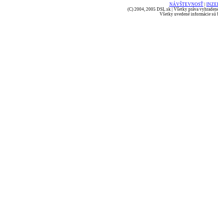
NÁVŠTEVNOSŤ
|
INZE
(C) 2004, 2005 DSL.sk | Všetky práva vyhradené
Všetky uvedené informácie sú b