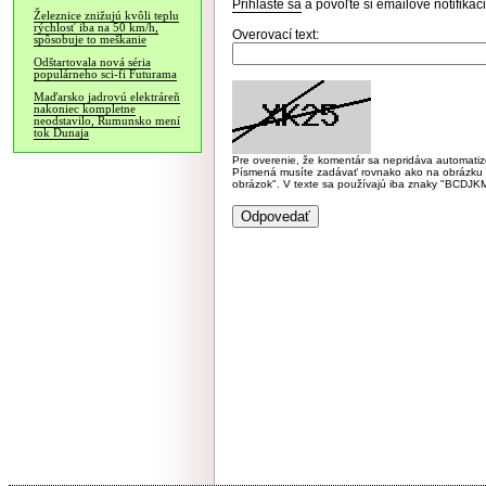
Prihláste sa
a povoľte si emailové notifiká
Železnice znižujú kvôli teplu
rýchlosť iba na 50 km/h,
Overovací text:
spôsobuje to meškanie
Odštartovala nová séria
populárneho sci-fi Futurama
Maďarsko jadrovú elektráreň
nakoniec kompletne
neodstavilo, Rumunsko mení
tok Dunaja
Pre overenie, že komentár sa nepridáva automatizov
Písmená musíte zadávať rovnako ako na obrázku veľk
obrázok". V texte sa používajú iba znaky "BC