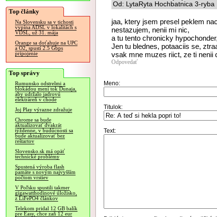
Od: LytaRyta Hochbatnica 3-ryba 
Top články
jaa, ktery jsem presel peklem na
Na Slovensku sa v tichosti
vypína ADSL v lokalitách s
nestazujem, nenii mi nic,
VDSL, už 31. mája
a tu tento chronicky hypochonder,
Orange sa doťahuje na UPC
Jen tu blednes, potaaciis se, ztra
a O2, spustí 2.5 Gbps
vsak mne muzes riict, ze ti nenii 
pripojenie
Odpovedať
Top správy
Meno:
Rumunsko odstrelmi a
blokádou mení tok Dunaja,
aby udržalo jadrovú
elektráreň v chode
Titulok:
Joj Play výrazne zdražuje
Chrome sa bude
aktualizovať dvakrát
Text:
týždenne, v budúcnosti sa
bude aktualizovať bez
reštartov
Slovensko.sk má opäť
technické problémy
Spustená výroba flash
pamäte s novým najvyšším
počtom vrstiev
V Poľsku spustili takmer
gigawatthodinové úložisko,
z LiFePO4 článkov
Telekom pridal 12 GB balík
pre Easy, chce zaň 12 eur