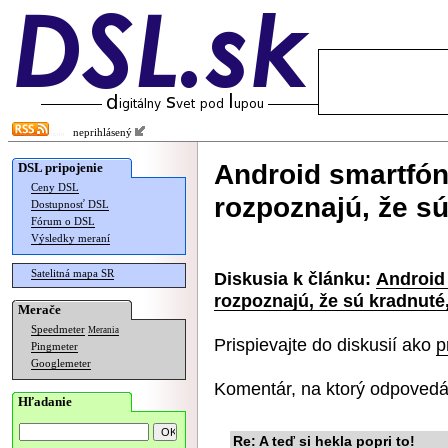
neprihlásený
Android smartfó
DSL pripojenie
Ceny DSL
rozpoznajú, že s
Dostupnosť DSL
Fórum o DSL
Výsledky meraní
Satelitná mapa SR
Diskusia k článku:
Android
rozpoznajú, že sú kradnuté
Merače
Speedmeter
Merania
Prispievajte do diskusií ako
p
Pingmeter
Googlemeter
Komentár, na ktorý odpovedá
Hľadanie
Re: A teď si hekla popri to!