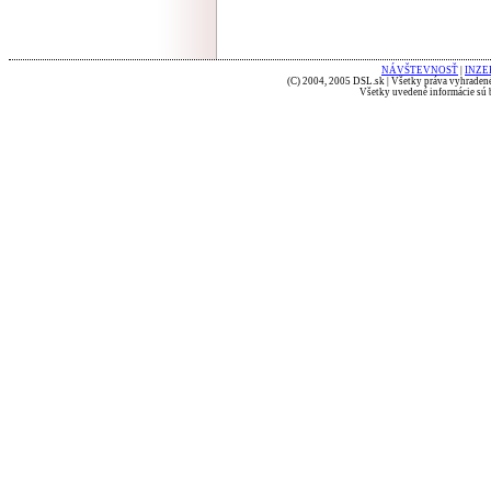
NÁVŠTEVNOSŤ
|
INZE
(C) 2004, 2005 DSL.sk | Všetky práva vyhradené
Všetky uvedené informácie sú b