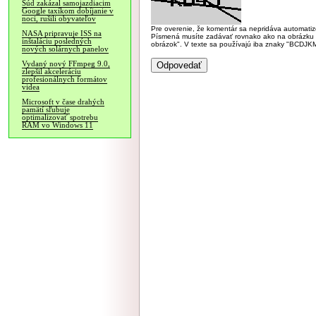
Súd zakázal samojazdiacim
Google taxíkom dobíjanie v
noci, rušili obyvateľov
Pre overenie, že komentár sa nepridáva automatizov
NASA pripravuje ISS na
Písmená musíte zadávať rovnako ako na obrázku veľk
inštaláciu posledných
obrázok". V texte sa používajú iba znaky "BC
nových solárnych panelov
Vydaný nový FFmpeg 9.0,
zlepšil akceleráciu
profesionálnych formátov
videa
Microsoft v čase drahých
pamätí sľubuje
optimalizovať spotrebu
RAM vo Windows 11