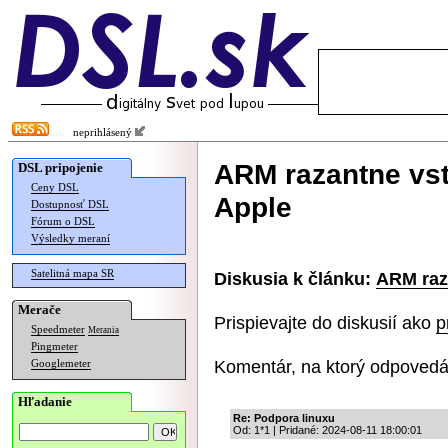
neprihlásený
ARM razantne vst
DSL pripojenie
Ceny DSL
Apple
Dostupnosť DSL
Fórum o DSL
Výsledky meraní
Satelitná mapa SR
Diskusia k článku:
ARM raz
Merače
Prispievajte do diskusií ako
p
Speedmeter
Merania
Pingmeter
Komentár, na ktorý odpovedá
Googlemeter
Hľadanie
Re: Podpora linuxu
Od: 1*1 | Pridané: 2024-08-11 18:00:01