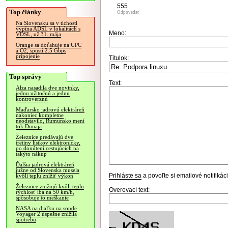
555
Top články
Odpovedať
Na Slovensku sa v tichosti
vypína ADSL v lokalitách s
Meno:
VDSL, už 31. mája
Orange sa doťahuje na UPC
a O2, spustí 2.5 Gbps
pripojenie
Titulok:
Top správy
Text:
Alza nasadila dve novinky,
jednu užitočnú a jednu
kontroverznú
Maďarsko jadrovú elektráreň
nakoniec kompletne
neodstavilo, Rumunsko mení
tok Dunaja
Železnice predávajú dve
tretiny lístkov elektronicky,
po donútení cestujúcich na
takýto nákup
Ďalšia jadrová elektráreň
južne od Slovenska musela
Prihláste sa
a povoľte si emailové notifiká
kvôli teplu znížiť výkon
Železnice znižujú kvôli teplu
Overovací text:
rýchlosť iba na 50 km/h,
spôsobuje to meškanie
NASA na diaľku na sonde
Voyager 2 úspešne znížila
spotrebu