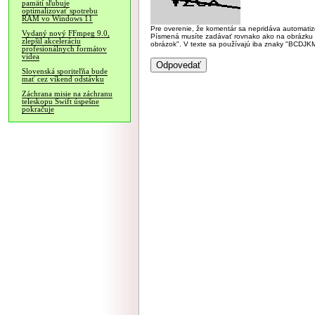
pamätí sľubuje
optimalizovať spotrebu
RAM vo Windows 11
Pre overenie, že komentár sa nepridáva automatizov
Vydaný nový FFmpeg 9.0,
Písmená musíte zadávať rovnako ako na obrázku veľk
zlepšil akceleráciu
obrázok". V texte sa používajú iba znaky "BC
profesionálnych formátov
videa
Slovenská sporiteľňa bude
mať cez víkend odstávku
Záchrana misie na záchranu
teleskopu Swift úspešne
pokračuje