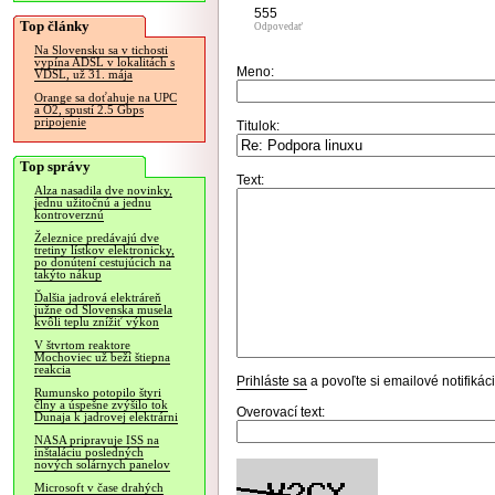
555
Top články
Odpovedať
Na Slovensku sa v tichosti
vypína ADSL v lokalitách s
Meno:
VDSL, už 31. mája
Orange sa doťahuje na UPC
a O2, spustí 2.5 Gbps
pripojenie
Titulok:
Top správy
Text:
Alza nasadila dve novinky,
jednu užitočnú a jednu
kontroverznú
Železnice predávajú dve
tretiny lístkov elektronicky,
po donútení cestujúcich na
takýto nákup
Ďalšia jadrová elektráreň
južne od Slovenska musela
kvôli teplu znížiť výkon
V štvrtom reaktore
Mochoviec už beží štiepna
reakcia
Prihláste sa
a povoľte si emailové notifiká
Rumunsko potopilo štyri
člny a úspešne zvýšilo tok
Overovací text:
Dunaja k jadrovej elektrárni
NASA pripravuje ISS na
inštaláciu posledných
nových solárnych panelov
Microsoft v čase drahých