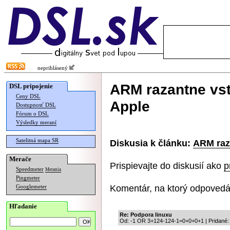
neprihlásený
ARM razantne vst
DSL pripojenie
Ceny DSL
Apple
Dostupnosť DSL
Fórum o DSL
Výsledky meraní
Satelitná mapa SR
Diskusia k článku:
ARM raz
Merače
Prispievajte do diskusií ako
p
Speedmeter
Merania
Pingmeter
Komentár, na ktorý odpovedá
Googlemeter
Hľadanie
Re: Podpora linuxu
Od: -1 OR 3+124-124-1=0+0+0+1 | Pridané: