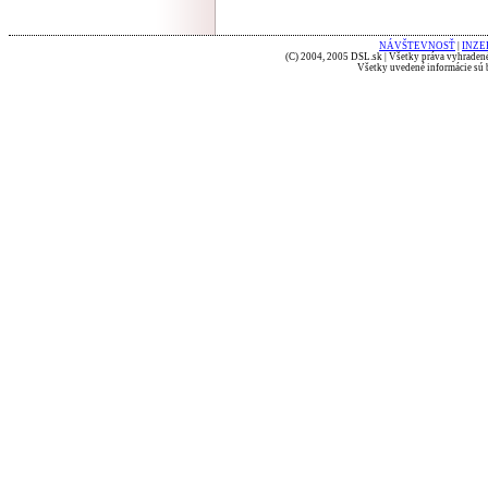
NÁVŠTEVNOSŤ
|
INZE
(C) 2004, 2005 DSL.sk | Všetky práva vyhradené
Všetky uvedené informácie sú b