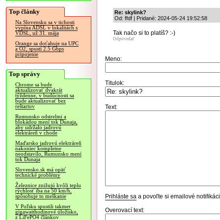
Top články
Re: skylink?
Od: ffdf | Pridané: 2024-05-24 19:52:58
Na Slovensku sa v tichosti
vypína ADSL v lokalitách s
Tak načo si to platíš? :-)
VDSL, už 31. mája
Odpovedať
Orange sa doťahuje na UPC
a O2, spustí 2.5 Gbps
pripojenie
Meno:
Top správy
Titulok:
Chrome sa bude
aktualizovať dvakrát
týždenne, v budúcnosti sa
bude aktualizovať bez
reštartov
Text:
Rumunsko odstrelmi a
blokádou mení tok Dunaja,
aby udržalo jadrovú
elektráreň v chode
Maďarsko jadrovú elektráreň
nakoniec kompletne
neodstavilo, Rumunsko mení
tok Dunaja
Slovensko.sk má opäť
technické problémy
Železnice znižujú kvôli teplu
rýchlosť iba na 50 km/h,
Prihláste sa
a povoľte si emailové notifiká
spôsobuje to meškanie
V Poľsku spustili takmer
Overovací text:
gigawatthodinové úložisko,
z LiFePO4 článkov