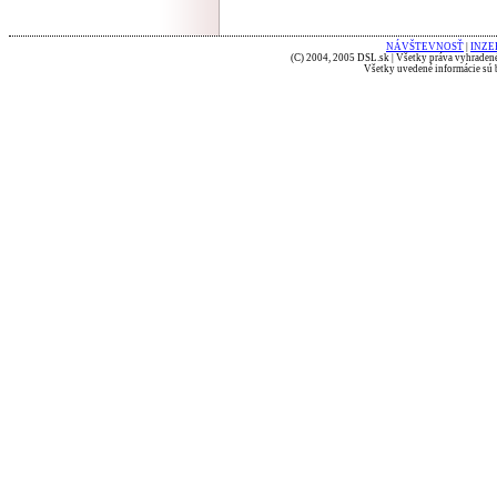
NÁVŠTEVNOSŤ
|
INZE
(C) 2004, 2005 DSL.sk | Všetky práva vyhradené
Všetky uvedené informácie sú b