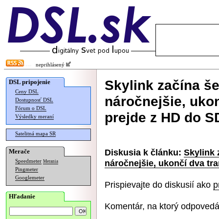
neprihlásený
Skylink začína še
DSL pripojenie
Ceny DSL
náročnejšie, uko
Dostupnosť DSL
Fórum o DSL
prejde z HD do S
Výsledky meraní
Satelitná mapa SR
Diskusia k článku:
Skylink 
Merače
náročnejšie, ukončí dva tr
Speedmeter
Merania
Pingmeter
Googlemeter
Prispievajte do diskusií ako
p
Hľadanie
Komentár, na ktorý odpovedá