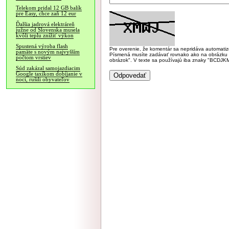
Telekom pridal 12 GB balík
pre Easy, chce zaň 12 eur
Ďalšia jadrová elektráreň
južne od Slovenska musela
kvôli teplu znížiť výkon
Spustená výroba flash
Pre overenie, že komentár sa nepridáva automatizov
pamäte s novým najvyšším
Písmená musíte zadávať rovnako ako na obrázku veľk
počtom vrstiev
obrázok". V texte sa používajú iba znaky "BC
Súd zakázal samojazdiacim
Google taxíkom dobíjanie v
noci, rušili obyvateľov