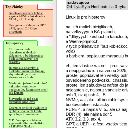
nadavajuca
Top články
Od: LytaRyta Hochbatnica 3-ryba 
Na Slovensku sa v tichosti
vypína ADSL v lokalitách s
Linux je pre hipsterov!
VDSL, už 31. mája
Orange sa doťahuje na UPC
na tich malich biciglikoch,
a O2, spustí 2.5 Gbps
na velkyyyych BA-platoch,
pripojenie
a "dlhyyych' keshoch a kancloch,
a Wienn-prijmoch,
Top správy
v tych priliehavich "buzi-obleckoc
Chrome sa bude
vola)
aktualizovať dvakrát
u barbiera, popijajuuc maraquju 
týždenne, v budúcnosti sa
bude aktualizovať bez
reštartov
eh, ted vlastne vazne, - proc sa v
Rumunsko odstrelmi a
a neupgradnu ich na verziu 2025, n
blokádou mení tok Dunaja,
aby udržalo jadrovú
proste, popridavat len vsetky po
elektráreň v chode
osvedceneho podvozku, chassis, 
Maďarsko jadrovú elektráreň
proste, len zabudovat nafest do j
nakoniec kompletne
najcastejsie, najpouzivanejsie driv
neodstavilo, Rumunsko mení
tok Dunaja
usb 3, uz aj usb 4, ..5
Slovensko.sk má opäť
NVMe, aaj jako full bootable sys.
technické problémy
bootovatelne instalacky
Železnice znižujú kvôli teplu
PCI-E 4, a najma V, 5., ale uz aaj
rýchlosť iba na 50 km/h,
DDR (4), ale najma ddr 5
spôsobuje to meškanie
ATX 3.2, 3.3, atx 4,
V Poľsku spustili takmer
GPT, a UEFI - a fest, vsetky tieto
gigawatthodinové úložisko,
z LiFePO4 článkov