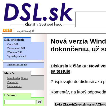
neprihlásený
Nová verzia Wind
DSL pripojenie
Ceny DSL
dokončeniu, už sa
Dostupnosť DSL
Fórum o DSL
Výsledky meraní
Satelitná mapa SR
Diskusia k článku:
Nová ver
sa testuje
Merače
Speedmeter
Merania
Prispievajte do diskusií ako
p
Pingmeter
Googlemeter
Komentár, na ktorý odpovedá
Hľadanie
Lyta ZkrachZneuzNasranAChudob