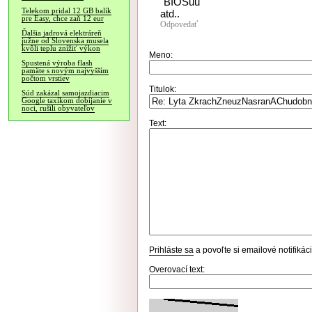
"BIOSuu"
Telekom pridal 12 GB balík
atd..
pre Easy, chce zaň 12 eur
Odpovedať
Ďalšia jadrová elektráreň
južne od Slovenska musela
kvôli teplu znížiť výkon
Meno:
Spustená výroba flash
pamäte s novým najvyšším
počtom vrstiev
Titulok:
Súd zakázal samojazdiacim
Google taxíkom dobíjanie v
noci, rušili obyvateľov
Text:
Prihláste sa
a povoľte si emailové notifiká
Overovací text: