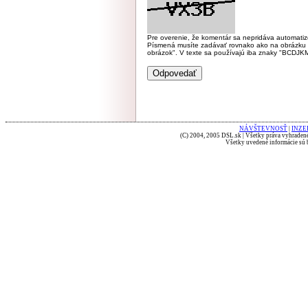
Pre overenie, že komentár sa nepridáva automatizov
Písmená musíte zadávať rovnako ako na obrázku veľk
obrázok". V texte sa používajú iba znaky "BC
NÁVŠTEVNOSŤ
|
INZE
(C) 2004, 2005 DSL.sk | Všetky práva vyhradené
Všetky uvedené informácie sú b