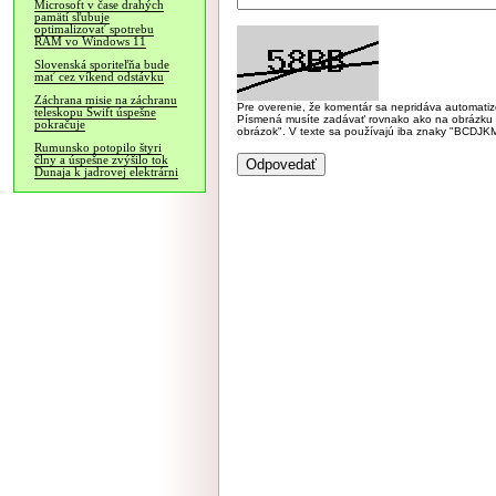
Microsoft v čase drahých
pamätí sľubuje
optimalizovať spotrebu
RAM vo Windows 11
Slovenská sporiteľňa bude
mať cez víkend odstávku
Záchrana misie na záchranu
Pre overenie, že komentár sa nepridáva automatizov
teleskopu Swift úspešne
Písmená musíte zadávať rovnako ako na obrázku veľk
pokračuje
obrázok". V texte sa používajú iba znaky "BC
Rumunsko potopilo štyri
člny a úspešne zvýšilo tok
Dunaja k jadrovej elektrárni