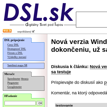
neprihlásený
Nová verzia Wind
DSL pripojenie
Ceny DSL
dokončeniu, už sa
Dostupnosť DSL
Fórum o DSL
Výsledky meraní
Satelitná mapa SR
Diskusia k článku:
Nová ver
sa testuje
Merače
Speedmeter
Merania
Prispievajte do diskusií ako
p
Pingmeter
Googlemeter
Komentár, na ktorý odpovedá
Hľadanie
testovanie