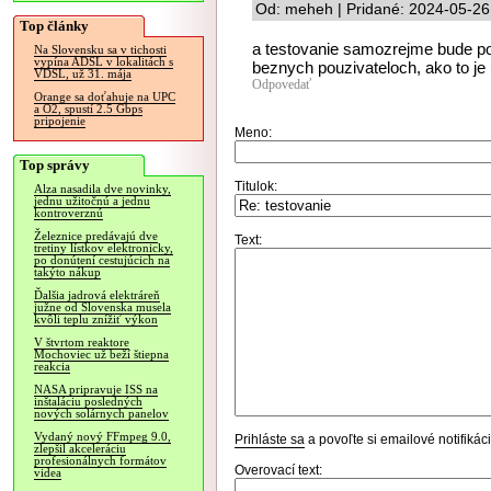
Od: meheh | Pridané: 2024-05-26
Top články
a testovanie samozrejme bude pok
Na Slovensku sa v tichosti
vypína ADSL v lokalitách s
beznych pouzivateloch, ako to j
VDSL, už 31. mája
Odpovedať
Orange sa doťahuje na UPC
a O2, spustí 2.5 Gbps
pripojenie
Meno:
Top správy
Titulok:
Alza nasadila dve novinky,
jednu užitočnú a jednu
kontroverznú
Železnice predávajú dve
Text:
tretiny lístkov elektronicky,
po donútení cestujúcich na
takýto nákup
Ďalšia jadrová elektráreň
južne od Slovenska musela
kvôli teplu znížiť výkon
V štvrtom reaktore
Mochoviec už beží štiepna
reakcia
NASA pripravuje ISS na
inštaláciu posledných
nových solárnych panelov
Vydaný nový FFmpeg 9.0,
Prihláste sa
a povoľte si emailové notifiká
zlepšil akceleráciu
profesionálnych formátov
Overovací text:
videa