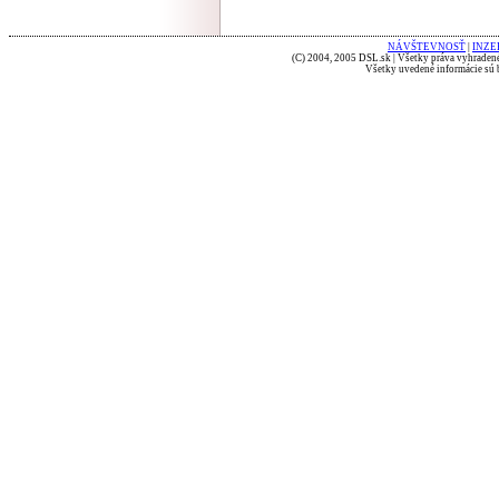
NÁVŠTEVNOSŤ
|
INZE
(C) 2004, 2005 DSL.sk | Všetky práva vyhradené
Všetky uvedené informácie sú b