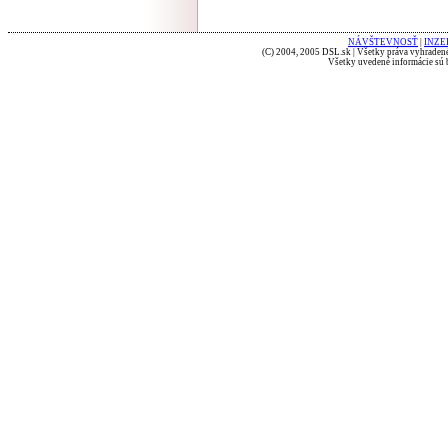
NÁVŠTEVNOSŤ
|
INZE
(C) 2004, 2005 DSL.sk | Všetky práva vyhradené
Všetky uvedené informácie sú b