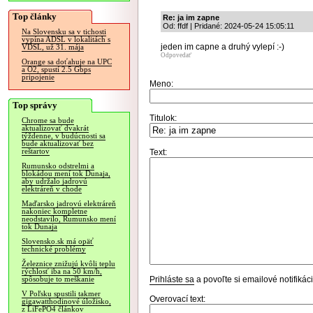
Top články
Re: ja im zapne
Od: ffdf | Pridané: 2024-05-24 15:05:11
Na Slovensku sa v tichosti
vypína ADSL v lokalitách s
jeden im capne a druhý vylepí :-)
VDSL, už 31. mája
Odpovedať
Orange sa doťahuje na UPC
a O2, spustí 2.5 Gbps
pripojenie
Meno:
Top správy
Titulok:
Chrome sa bude
aktualizovať dvakrát
týždenne, v budúcnosti sa
bude aktualizovať bez
reštartov
Text:
Rumunsko odstrelmi a
blokádou mení tok Dunaja,
aby udržalo jadrovú
elektráreň v chode
Maďarsko jadrovú elektráreň
nakoniec kompletne
neodstavilo, Rumunsko mení
tok Dunaja
Slovensko.sk má opäť
technické problémy
Železnice znižujú kvôli teplu
rýchlosť iba na 50 km/h,
Prihláste sa
a povoľte si emailové notifiká
spôsobuje to meškanie
V Poľsku spustili takmer
Overovací text:
gigawatthodinové úložisko,
z LiFePO4 článkov