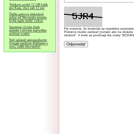
Telekom pridal 12 GB balík
pre Easy, chce zaň 12 eur
Ďalšia jadrová elektráreň
južne od Slovenska musela
kvôli teplu znížiť výkon
Spustená výroba flash
Pre overenie, že komentár sa nepridáva automatizov
pamäte s novým najvyšším
Písmená musíte zadávať rovnako ako na obrázku veľk
počtom vrstiev
obrázok". V texte sa používajú iba znaky "BC
Súd zakázal samojazdiacim
Google taxíkom dobíjanie v
noci, rušili obyvateľov