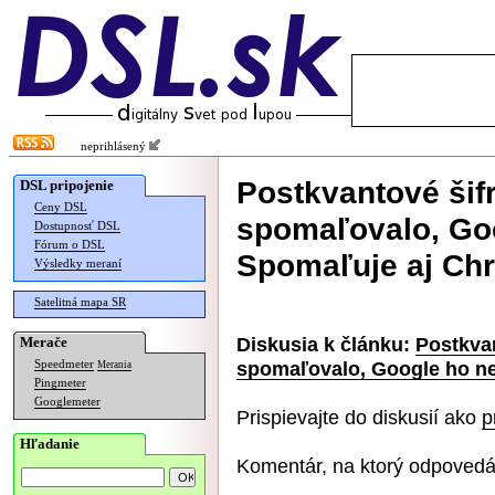
neprihlásený
Postkvantové šif
DSL pripojenie
Ceny DSL
spomaľovalo, Goo
Dostupnosť DSL
Fórum o DSL
Spomaľuje aj Ch
Výsledky meraní
Satelitná mapa SR
Diskusia k článku:
Postkvan
Merače
spomaľovalo, Google ho n
Speedmeter
Merania
Pingmeter
Googlemeter
Prispievajte do diskusií ako
p
Hľadanie
Komentár, na ktorý odpovedá