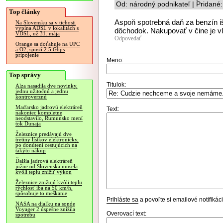
Od: národný podnikateľ | Pridané
Top články
Aspoň spotrebná daň za benzín išl
Na Slovensku sa v tichosti
vypína ADSL v lokalitách s
dôchodok. Nakupovať v čine je vl
VDSL, už 31. mája
Odpovedať
Orange sa doťahuje na UPC
a O2, spustí 2.5 Gbps
pripojenie
Meno:
Top správy
Titulok:
Alza nasadila dve novinky,
jednu užitočnú a jednu
kontroverznú
Maďarsko jadrovú elektráreň
Text:
nakoniec kompletne
neodstavilo, Rumunsko mení
tok Dunaja
Železnice predávajú dve
tretiny lístkov elektronicky,
po donútení cestujúcich na
takýto nákup
Ďalšia jadrová elektráreň
južne od Slovenska musela
kvôli teplu znížiť výkon
Železnice znižujú kvôli teplu
rýchlosť iba na 50 km/h,
spôsobuje to meškanie
Prihláste sa
a povoľte si emailové notifiká
NASA na diaľku na sonde
Voyager 2 úspešne znížila
Overovací text:
spotrebu