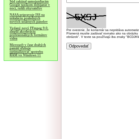
Súd zakázal samojazdiacim
Google taxíkom dobíjanie v
noci, rušili obyvateľov
NASA pripravuje ISS na
inštaláciu posledných
nových solárnych panelov
Vydaný nový FFmpeg 9.0,
Pre overenie, že komentár sa nepridáva automatizov
zlepšil akceleráciu
Písmená musíte zadávať rovnako ako na obrázku veľk
profesionálnych formátov
obrázok". V texte sa používajú iba znaky "BC
videa
Microsoft v čase drahých
pamätí sľubuje
optimalizovať spotrebu
RAM vo Windows 11