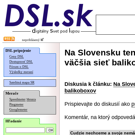
neprihlásený
Na Slovensku ten
DSL pripojenie
Ceny DSL
väčšia sieť bali
Dostupnosť DSL
Fórum o DSL
Výsledky meraní
Satelitná mapa SR
Diskusia k článku:
Na Slove
balikoboxov
Merače
Speedmeter
Merania
Prispievajte do diskusií ako
p
Pingmeter
Googlemeter
Komentár, na ktorý odpovedá
Hľadanie
Cudzie nechceme a svoje nem