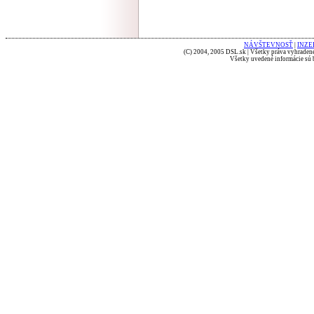
NÁVŠTEVNOSŤ
|
INZE
(C) 2004, 2005 DSL.sk | Všetky práva vyhradené
Všetky uvedené informácie sú b