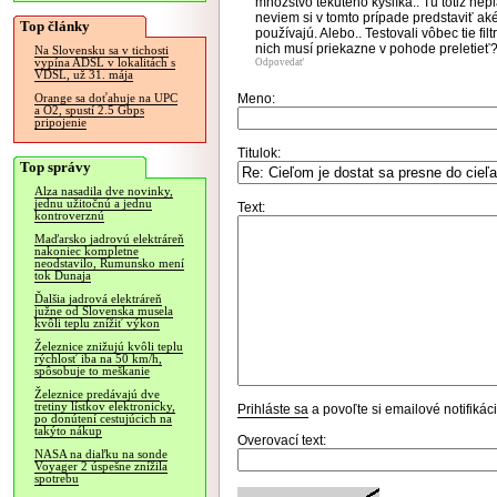
množstvo tekutého kyslíka.. Tu totiž nepla
neviem si v tomto prípade predstaviť aké
Top články
používajú. Alebo.. Testovali vôbec tie fi
nich musí priekazne v pohode preletieť
Na Slovensku sa v tichosti
vypína ADSL v lokalitách s
Odpovedať
VDSL, už 31. mája
Meno:
Orange sa doťahuje na UPC
a O2, spustí 2.5 Gbps
pripojenie
Titulok:
Top správy
Alza nasadila dve novinky,
jednu užitočnú a jednu
Text:
kontroverznú
Maďarsko jadrovú elektráreň
nakoniec kompletne
neodstavilo, Rumunsko mení
tok Dunaja
Ďalšia jadrová elektráreň
južne od Slovenska musela
kvôli teplu znížiť výkon
Železnice znižujú kvôli teplu
rýchlosť iba na 50 km/h,
spôsobuje to meškanie
Železnice predávajú dve
tretiny lístkov elektronicky,
Prihláste sa
a povoľte si emailové notifiká
po donútení cestujúcich na
takýto nákup
Overovací text:
NASA na diaľku na sonde
Voyager 2 úspešne znížila
spotrebu