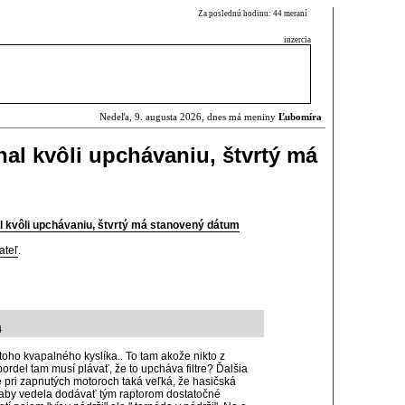
Za poslednú hodinu: 44 meraní
inzercia
Nedeľa, 9. augusta 2026, dnes má meniny
Ľubomíra
yhal kvôli upchávaniu, štvrtý má
hal kvôli upchávaniu, štvrtý má stanovený dátum
ateľ
.
4
toho kvapalného kyslíka.. To tam akože nikto z
ordel tam musí plávať, že to upcháva filtre? Ďalšia
e pri zapnutých motoroch taká veľká, že hasičská
aby vedela dodávať tým raptorom dostatočné