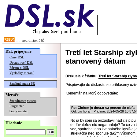
neprihlásený
Tretí let Starship zl
DSL pripojenie
Ceny DSL
stanovený dátum
Dostupnosť DSL
Fórum o DSL
Výsledky meraní
Diskusia k článku:
Tretí let Starship zly
Satelitná mapa SR
Prispievajte do diskusií ako
prihlásený užív
Komentár, na ktorý odpovedáte:
Merače
Speedmeter
Merania
Pingmeter
Re: Cieľom je dostat sa presne do cieľa
Googlemeter
Od: ujo horar | Pridané: 2024-05-28 10:57:5
No ja by som sa pozastavil nad čistotou 
Hľadanie
dodávateľov nič negarantuje? To čo za b
vec, spotreba toho kvapalného kyslíka j
striekačka nedisponuje takým výkonom 