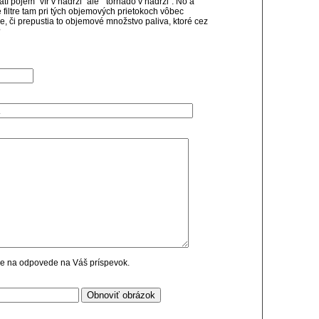
tí pojem "vír v nádrži" ale " tornádo v nádrži". No a
 filtre tam pri tých objemových prietokoch vôbec
ltre, či prepustia to objemové množstvo paliva, ktoré cez
?
cie na odpovede na Váš príspevok.