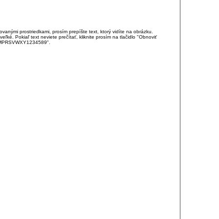
anými prostriedkami, prosím prepíšte text, ktorý vidíte na obrázku.
é. Pokiaľ text neviete prečítať, kliknite prosím na tlačidlo "Obnoviť
DJKMPRSVWXY1234589".