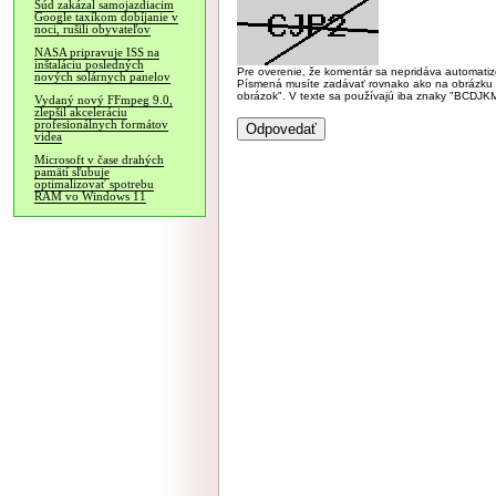
Súd zakázal samojazdiacim
Google taxíkom dobíjanie v
noci, rušili obyvateľov
NASA pripravuje ISS na
inštaláciu posledných
Pre overenie, že komentár sa nepridáva automatizov
nových solárnych panelov
Písmená musíte zadávať rovnako ako na obrázku veľk
obrázok". V texte sa používajú iba znaky "BC
Vydaný nový FFmpeg 9.0,
zlepšil akceleráciu
profesionálnych formátov
videa
Microsoft v čase drahých
pamätí sľubuje
optimalizovať spotrebu
RAM vo Windows 11