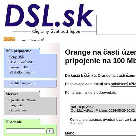
neprihlásený
Orange na časti úze
DSL pripojenie
Ceny DSL
pripojenie na 100 M
Dostupnosť DSL
Fórum o DSL
Výsledky meraní
Diskusia k článku:
Orange na časti územi
Satelitná mapa SR
Prispievajte do diskusií ako
prihlásený užív
Komentár, na ktorý odpovedáte:
Merače
Speedmeter
Merania
Pingmeter
Re: To je vtip?
Googlemeter
Od: MackoPu1 | Pridané: 2024-05-29 20:02
Konecne si zacinas uvedomovat, ze kraj
Hľadanie
Odpovedať
Meno: