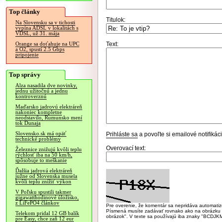
Top články
Titulok:
Na Slovensku sa v tichosti
vypína ADSL v lokalitách s
VDSL, už 31. mája
Text:
Orange sa doťahuje na UPC
a O2, spustí 2.5 Gbps
pripojenie
Top správy
Alza nasadila dve novinky,
jednu užitočnú a jednu
kontroverznú
Maďarsko jadrovú elektráreň
nakoniec kompletne
neodstavilo, Rumunsko mení
tok Dunaja
Slovensko.sk má opäť
Prihláste sa
a povoľte si emailové notifiká
technické problémy
Overovací text:
Železnice znižujú kvôli teplu
rýchlosť iba na 50 km/h,
spôsobuje to meškanie
Ďalšia jadrová elektráreň
južne od Slovenska musela
kvôli teplu znížiť výkon
V Poľsku spustili takmer
gigawatthodinové úložisko,
z LiFePO4 článkov
Pre overenie, že komentár sa nepridáva automatizov
Písmená musíte zadávať rovnako ako na obrázku veľk
Telekom pridal 12 GB balík
obrázok". V texte sa používajú iba znaky "BC
pre Easy, chce zaň 12 eur