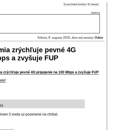
Za poslednú hodinu: 82 meraní
inzercia
Sobota, 8. augusta 2026, dnes má meniny
Oskár
mia zrýchľuje pevné 4G
bps a zvyšuje FUP
a zrýchľuje pevné 4G pripojenie na 100 Mbps a zvyšuje FUP
ateľ
.
:53
inam 3 sveta uz pozerame na chrbat.