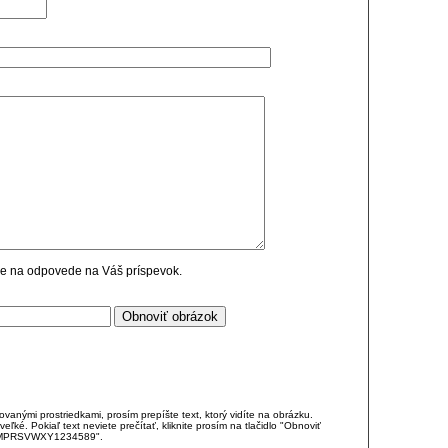
cie na odpovede na Váš príspevok.
anými prostriedkami, prosím prepíšte text, ktorý vidíte na obrázku.
é. Pokiaľ text neviete prečítať, kliknite prosím na tlačidlo "Obnoviť
DJKMPRSVWXY1234589".