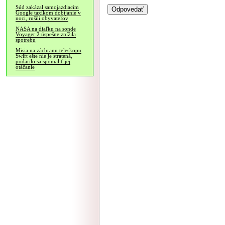
Súd zakázal samojazdiacim
Google taxíkom dobíjanie v
noci, rušili obyvateľov
NASA na diaľku na sonde
Voyager 2 úspešne znížila
spotrebu
Misia na záchranu teleskopu
Swift ešte nie je stratená,
podarilo sa spomaliť jej
otáčanie