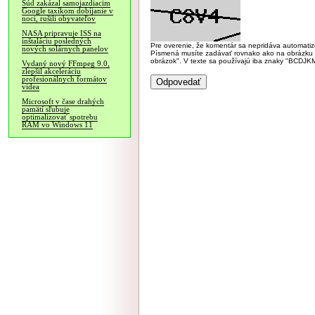
Súd zakázal samojazdiacim
Google taxíkom dobíjanie v
noci, rušili obyvateľov
NASA pripravuje ISS na
inštaláciu posledných
Pre overenie, že komentár sa nepridáva automatizov
nových solárnych panelov
Písmená musíte zadávať rovnako ako na obrázku veľk
obrázok". V texte sa používajú iba znaky "BC
Vydaný nový FFmpeg 9.0,
zlepšil akceleráciu
profesionálnych formátov
videa
Microsoft v čase drahých
pamätí sľubuje
optimalizovať spotrebu
RAM vo Windows 11