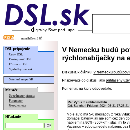
neprihlásený
V Nemecku budú pov
DSL pripojenie
Ceny DSL
rýchlonabíjačky na 
Dostupnosť DSL
Fórum o DSL
Výsledky meraní
Diskusia k článku:
V Nemecku budú povin
Satelitná mapa SR
Prispievajte do diskusií ako
prihlásený užív
Komentár, na ktorý odpovedáte:
Merače
Speedmeter
Merania
Pingmeter
Re: Vyfuk z elektromobilu
Googlemeter
Od: Sancho | Pridané: 2024-05-31 17:23:21
Moje auto ma 5-6 mesiacov z roka vyfuk
Hľadanie
domacej baterky, ak nie som cez den do
nabijem na 80% (300+km), staci mi to v
Vacsinou v sobotu/nedelu nabijem, cez 