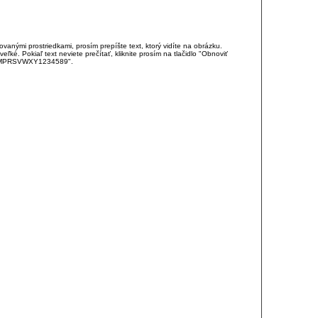
anými prostriedkami, prosím prepíšte text, ktorý vidíte na obrázku.
é. Pokiaľ text neviete prečítať, kliknite prosím na tlačidlo "Obnoviť
DJKMPRSVWXY1234589".