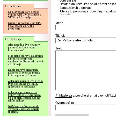
dobijem zas.
Ostatne dni roka, ked solar nerobi dos
Top články
francuzskych atomkach.
A teraz to porovnaj s lubovolnym spalo
Na Slovensku sa v tichosti
vypína ADSL v lokalitách s
Odpovedať
VDSL, už 31. mája
Meno:
Orange sa doťahuje na UPC
a O2, spustí 2.5 Gbps
pripojenie
Titulok:
Top správy
Alza nasadila dve novinky,
jednu užitočnú a jednu
Text:
kontroverznú
Maďarsko jadrovú elektráreň
nakoniec kompletne
neodstavilo, Rumunsko mení
tok Dunaja
Ďalšia jadrová elektráreň
južne od Slovenska musela
kvôli teplu znížiť výkon
Železnice znižujú kvôli teplu
rýchlosť iba na 50 km/h,
spôsobuje to meškanie
Železnice predávajú dve
tretiny lístkov elektronicky,
Prihláste sa
a povoľte si emailové notifiká
po donútení cestujúcich na
takýto nákup
Overovací text:
NASA na diaľku na sonde
Voyager 2 úspešne znížila
spotrebu