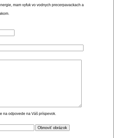
t energie, mam vyfuk vo vodnych precerpavackach a
vakom.
cie na odpovede na Váš príspevok.