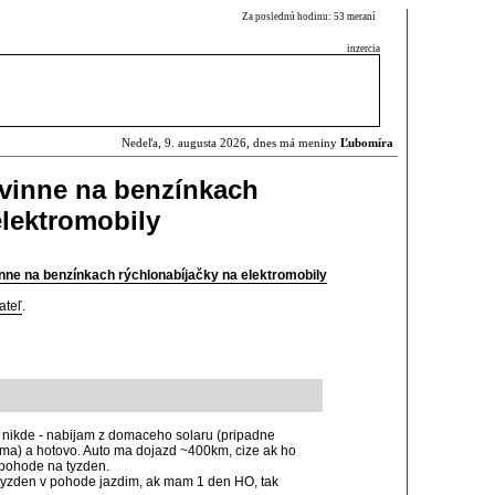
Za poslednú hodinu: 53 meraní
inzercia
Nedeľa, 9. augusta 2026, dnes má meniny
Ľubomíra
inne na benzínkach
elektromobily
ne na benzínkach rýchlonabíjačky na elektromobily
ateľ
.
 nikde - nabijam z domaceho solaru (pripadne
ma) a hotovo. Auto ma dojazd ~400km, cize ak ho
 pohode na tyzden.
tyzden v pohode jazdim, ak mam 1 den HO, tak