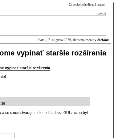
Za poslednú hodinu: 2 meraní
inzercia
Piatok, 7. augusta 2026, dnes má meniny
Štefánia
ome vypínať staršie rozšírenia
e vypínať staršie rozšírenia
ateľ
.
3:36
a a co s nou stvaraju uz len z hladiska GUI zacina byt