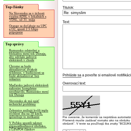
Top články
Titulok:
Na Slovensku sa v tichosti
vypína ADSL v lokalitách s
VDSL, už 31. mája
Text:
Orange sa doťahuje na UPC
a O2, spustí 2.5 Gbps
pripojenie
Top správy
Rumunsko odstrelmi a
blokádou mení tok Dunaja,
aby udržalo jadrovú
elektráreň v chode
Chrome sa bude
aktualizovať dvakrát
týždenne, v budúcnosti sa
Prihláste sa
a povoľte si emailové notifiká
bude aktualizovať bez
reštartov
Overovací text:
Maďarsko jadrovú elektráreň
nakoniec kompletne
neodstavilo, Rumunsko mení
tok Dunaja
Slovensko.sk má opäť
technické problémy
Železnice znižujú kvôli teplu
rýchlosť iba na 50 km/h,
spôsobuje to meškanie
Pre overenie, že komentár sa nepridáva automatizov
Písmená musíte zadávať rovnako ako na obrázku veľk
V Poľsku spustili takmer
obrázok". V texte sa používajú iba znaky "BC
gigawatthodinové úložisko,
z LiFePO4 článkov