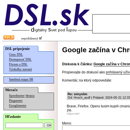
neprihlásený
Google začína v Chr
DSL pripojenie
Ceny DSL
Dostupnosť DSL
Diskusia k článku:
Google začína v Chrom
Fórum o DSL
Výsledky meraní
Prispievajte do diskusií ako
prihlásený užív
Satelitná mapa SR
Komentár, na ktorý odpovedáte:
Merače
Re: simyslim
Speedmeter
Merania
Od: Hroch_asdf | Pridané: 2024-05-31 12:3
Pingmeter
Googlemeter
Brave, Firefox. Operu tusim kupili cinani
zle.
Odpovedať
Hľadanie
Meno: