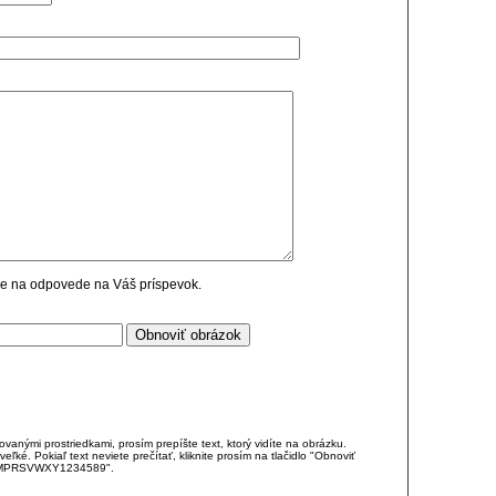
cie na odpovede na Váš príspevok.
anými prostriedkami, prosím prepíšte text, ktorý vidíte na obrázku.
é. Pokiaľ text neviete prečítať, kliknite prosím na tlačidlo "Obnoviť
DJKMPRSVWXY1234589".