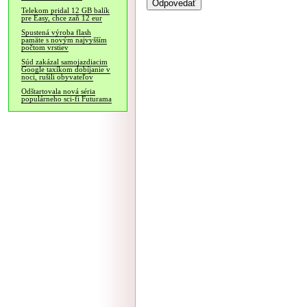
Telekom pridal 12 GB balík
pre Easy, chce zaň 12 eur
Spustená výroba flash
pamäte s novým najvyšším
počtom vrstiev
Súd zakázal samojazdiacim
Google taxíkom dobíjanie v
noci, rušili obyvateľov
Odštartovala nová séria
populárneho sci-fi Futurama