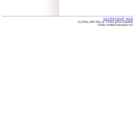
NÁVŠTEVNOSŤ
|
INZE
(C) 2004, 2005 DSL.sk | Všetky práva vyhradené
Všetky uvedené informácie sú b