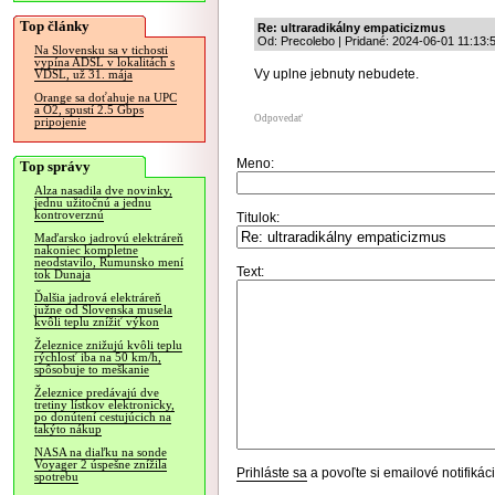
Top články
Re: ultraradikálny empaticizmus
Od: Precolebo | Pridané: 2024-06-01 11:13:
Na Slovensku sa v tichosti
vypína ADSL v lokalitách s
Vy uplne jebnuty nebudete.
VDSL, už 31. mája
Orange sa doťahuje na UPC
a O2, spustí 2.5 Gbps
Odpovedať
pripojenie
Meno:
Top správy
Alza nasadila dve novinky,
jednu užitočnú a jednu
kontroverznú
Titulok:
Maďarsko jadrovú elektráreň
nakoniec kompletne
neodstavilo, Rumunsko mení
Text:
tok Dunaja
Ďalšia jadrová elektráreň
južne od Slovenska musela
kvôli teplu znížiť výkon
Železnice znižujú kvôli teplu
rýchlosť iba na 50 km/h,
spôsobuje to meškanie
Železnice predávajú dve
tretiny lístkov elektronicky,
po donútení cestujúcich na
takýto nákup
NASA na diaľku na sonde
Voyager 2 úspešne znížila
Prihláste sa
a povoľte si emailové notifiká
spotrebu