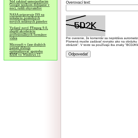
Súd zakázal samojazdiacim
Overovací text:
Google taxíkom dobíjanie v
noci, rušili obyvateľov
NASA pripravuje ISS na
inštaláciu posledných
nových solárnych panelov
Vydaný nový FFmpeg 9.0,
zlepšil akceleráciu
profesionálnych formátov
videa
Pre overenie, že komentár sa nepridáva automatizov
Písmená musíte zadávať rovnako ako na obrázku veľk
Microsoft v čase drahých
obrázok". V texte sa používajú iba znaky "BC
pamätí sľubuje
optimalizovať spotrebu
RAM vo Windows 11