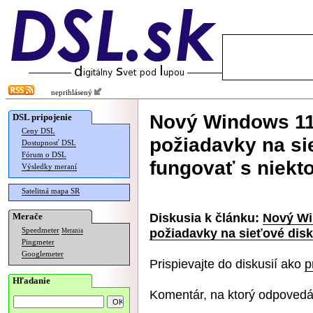
neprihlásený
Nový Windows 11
DSL pripojenie
Ceny DSL
požiadavky na si
Dostupnosť DSL
Fórum o DSL
fungovať s niekt
Výsledky meraní
Satelitná mapa SR
Diskusia k článku:
Nový Wi
Merače
požiadavky na sieťové dis
Speedmeter
Merania
Pingmeter
Googlemeter
Prispievajte do diskusií ako
p
Hľadanie
Komentár, na ktorý odpovedá