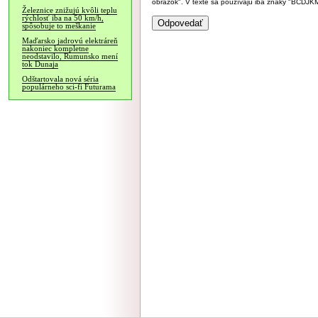
obrázok". V texte sa používajú iba znaky "BC
Železnice znižujú kvôli teplu
rýchlosť iba na 50 km/h,
spôsobuje to meškanie
Maďarsko jadrovú elektráreň
nakoniec kompletne
neodstavilo, Rumunsko mení
tok Dunaja
Odštartovala nová séria
populárneho sci-fi Futurama