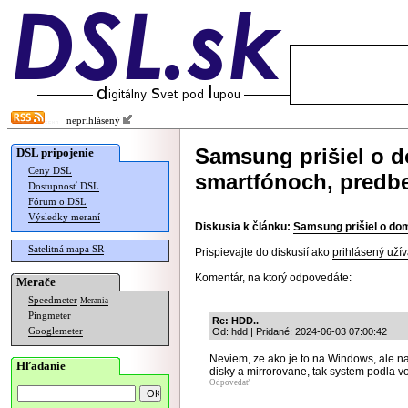
neprihlásený
Samsung prišiel o d
DSL pripojenie
Ceny DSL
smartfónoch, predb
Dostupnosť DSL
Fórum o DSL
Výsledky meraní
Diskusia k článku:
Samsung prišiel o do
Satelitná mapa SR
Prispievajte do diskusií ako
prihlásený užív
Komentár, na ktorý odpovedáte:
Merače
Speedmeter
Merania
Pingmeter
Re: HDD..
Googlemeter
Od: hdd | Pridané: 2024-06-03 07:00:42
Neviem, ze ako je to na Windows, ale na 
Hľadanie
disky a mirrorovane, tak system podla vo
Odpovedať