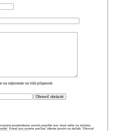
cie na odpovede na Váš príspevok.
anými prostriedkami, prosím prepíšte text, ktorý vidíte na obrázku.
é. Pokiaľ text neviete prečítať, kliknite prosím na tlačidlo "Obnoviť