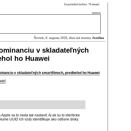
Za poslednú hodinu: 78 meraní
inzercia
Štvrtok, 6. augusta 2026, dnes má meniny
Jozefína
ominanciu v skladateľných
ehol ho Huawei
minanciu v skladateľných smartfónoch, predbehol ho Huawei
ateľ
.
Apple sa to neda tak nastavit. Aj ak su to identicke
lume UUID ich vzdy identifikuje ako odlisne disky.