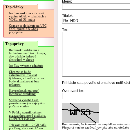
Meno:
Top články
Na Slovensku sa v tichosti
Titulok:
vypína ADSL v lokalitách s
VDSL, už 31. mája
Orange sa doťahuje na UPC
a O2, spustí 2.5 Gbps
Text:
pripojenie
Top správy
Rumunsko odstrelmi a
blokádou mení tok Dunaja,
aby udržalo jadrovú
elektráreň v chode
Joj Play výrazne zdražuje
Chrome sa bude
aktualizovať dvakrát
týždenne, v budúcnosti sa
bude aktualizovať bez
Prihláste sa
a povoľte si emailové notifiká
reštartov
Overovací text:
Slovensko.sk má opäť
technické problémy
Spustená výroba flash
pamäte s novým najvyšším
počtom vrstiev
V Poľsku spustili takmer
gigawatthodinové úložisko,
z LiFePO4 článkov
Pre overenie, že komentár sa nepridáva automatizov
Telekom pridal 12 GB balík
Písmená musíte zadávať rovnako ako na obrázku veľk
pre Easy, chce zaň 12 eur