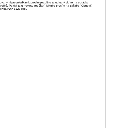
anými prostriedkami, prosím prepíšte text, ktorý vidíte na obrázku.
é. Pokiaľ text neviete prečítať, kliknite prosím na tlačidlo "Obnoviť
DJKMPRSVWXY1234589".