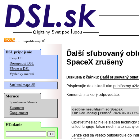
neprihlásený
Ďalší sľubovaný ob
DSL pripojenie
Ceny DSL
SpaceX zrušený
Dostupnosť DSL
Fórum o DSL
Výsledky meraní
Diskusia k článku:
Ďalší sľubovaný oble
Satelitná mapa SR
Prispievajte do diskusií ako
prihlásený užív
Komentár, na ktorý odpovedáte:
Merače
Speedmeter
Merania
Pingmeter
osobne nesuhlasim so SpaceX
Googlemeter
Od: Doc Jansky | Pridané: 2024-06-03 17:5
Obletiet mesiac nie je ziaden technicky 
Hľadanie
ta lod funguje, takze nech na to statny o
Lenze ked sa vsetko outsourcuje do indie