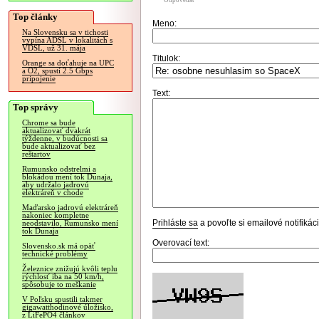
Odpovedať
Top články
Meno:
Na Slovensku sa v tichosti
vypína ADSL v lokalitách s
VDSL, už 31. mája
Titulok:
Orange sa doťahuje na UPC
a O2, spustí 2.5 Gbps
pripojenie
Text:
Top správy
Chrome sa bude
aktualizovať dvakrát
týždenne, v budúcnosti sa
bude aktualizovať bez
reštartov
Rumunsko odstrelmi a
blokádou mení tok Dunaja,
aby udržalo jadrovú
elektráreň v chode
Maďarsko jadrovú elektráreň
nakoniec kompletne
Prihláste sa
a povoľte si emailové notifiká
neodstavilo, Rumunsko mení
tok Dunaja
Overovací text:
Slovensko.sk má opäť
technické problémy
Železnice znižujú kvôli teplu
rýchlosť iba na 50 km/h,
spôsobuje to meškanie
V Poľsku spustili takmer
gigawatthodinové úložisko,
z LiFePO4 článkov