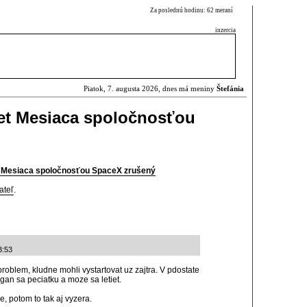
Za poslednú hodinu: 62 meraní
inzercia
Piatok, 7. augusta 2026, dnes má meniny
Štefánia
let Mesiaca spoločnosťou
t Mesiaca spoločnosťou SpaceX zrušený
ateľ
.
3:53
problem, kludne mohli vystartovat uz zajtra. V pdostate
rgan sa peciatku a moze sa letiet.
, potom to tak aj vyzera.