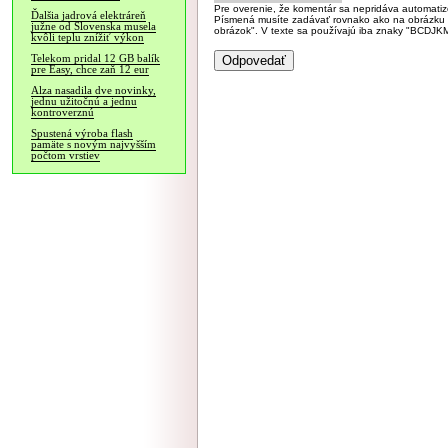
Pre overenie, že komentár sa nepridáva automatizov
Ďalšia jadrová elektráreň
Písmená musíte zadávať rovnako ako na obrázku veľk
južne od Slovenska musela
obrázok". V texte sa používajú iba znaky "BC
kvôli teplu znížiť výkon
Telekom pridal 12 GB balík
pre Easy, chce zaň 12 eur
Alza nasadila dve novinky,
jednu užitočnú a jednu
kontroverznú
Spustená výroba flash
pamäte s novým najvyšším
počtom vrstiev