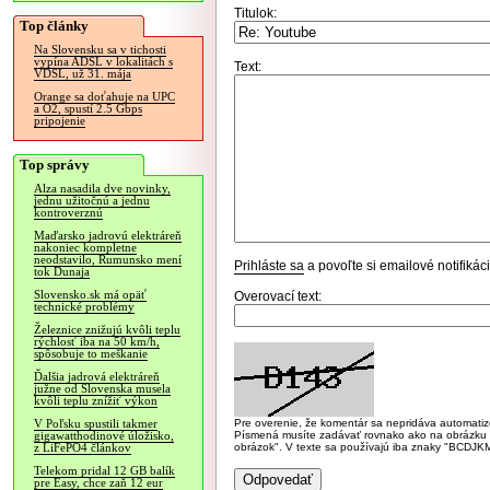
Titulok:
Top články
Na Slovensku sa v tichosti
vypína ADSL v lokalitách s
Text:
VDSL, už 31. mája
Orange sa doťahuje na UPC
a O2, spustí 2.5 Gbps
pripojenie
Top správy
Alza nasadila dve novinky,
jednu užitočnú a jednu
kontroverznú
Maďarsko jadrovú elektráreň
nakoniec kompletne
neodstavilo, Rumunsko mení
Prihláste sa
a povoľte si emailové notifiká
tok Dunaja
Slovensko.sk má opäť
Overovací text:
technické problémy
Železnice znižujú kvôli teplu
rýchlosť iba na 50 km/h,
spôsobuje to meškanie
Ďalšia jadrová elektráreň
južne od Slovenska musela
kvôli teplu znížiť výkon
Pre overenie, že komentár sa nepridáva automatizov
V Poľsku spustili takmer
Písmená musíte zadávať rovnako ako na obrázku veľk
gigawatthodinové úložisko,
obrázok". V texte sa používajú iba znaky "BC
z LiFePO4 článkov
Telekom pridal 12 GB balík
pre Easy, chce zaň 12 eur