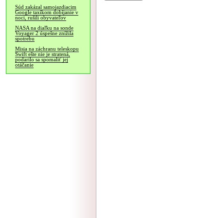
Súd zakázal samojazdiacim
Google taxíkom dobíjanie v
noci, rušili obyvateľov
NASA na diaľku na sonde
Voyager 2 úspešne znížila
spotrebu
Misia na záchranu teleskopu
Swift ešte nie je stratená,
podarilo sa spomaliť jej
otáčanie