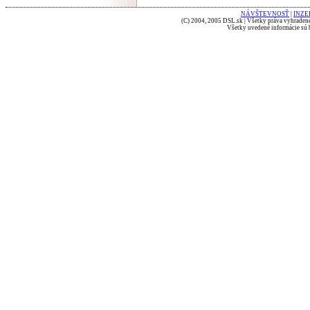
NÁVŠTEVNOSŤ
|
INZE
(C) 2004, 2005 DSL.sk | Všetky práva vyhradené
Všetky uvedené informácie sú b