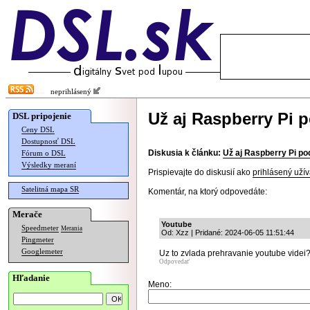
neprihlásený
Už aj Raspberry Pi 
DSL pripojenie
Ceny DSL
Dostupnosť DSL
Diskusia k článku:
Už aj Raspberry Pi po
Fórum o DSL
Výsledky meraní
Prispievajte do diskusií ako
prihlásený užív
Satelitná mapa SR
Komentár, na ktorý odpovedáte:
Merače
Youtube
Speedmeter
Merania
Od: Xzz | Pridané: 2024-06-05 11:51:44
Pingmeter
Googlemeter
Uz to zvlada prehravanie youtube videi
Odpovedať
Hľadanie
Meno: