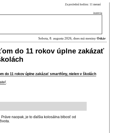
Za poslednú hodinu: 11 meraní
inzercia
Sobota, 8. augusta 2026, dnes má meniny
Oskár
ťom do 11 rokov úplne zakázať
školách
 do 11 rokov úplne zakázať smartfóny, nielen v školách
ateľ
.
. Práve naopak, je to ďalšia kolosálna blbosť od
ivota.