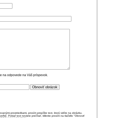
cie na odpovede na Váš príspevok.
anými prostriedkami, prosím prepíšte text, ktorý vidíte na obrázku.
é. Pokiaľ text neviete prečítať, kliknite prosím na tlačidlo "Obnoviť