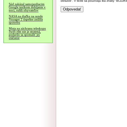
obrázok". V texte sa používajú iba znaky "BC
Súd zakázal samojazdiacim
Google taxíkom dobíjanie v
noci, rušili obyvateľov
NASA na diaľku na sonde
Voyager 2 úspešne znížila
spotrebu
Misia na záchranu teleskopu
Swift ešte nie je stratená,
podarilo sa spomaliť jej
otáčanie