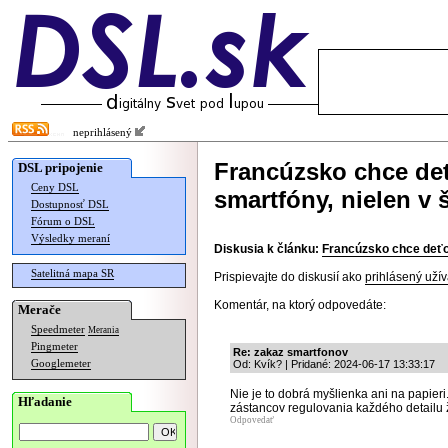
neprihlásený
Francúzsko chce de
DSL pripojenie
Ceny DSL
smartfóny, nielen v 
Dostupnosť DSL
Fórum o DSL
Výsledky meraní
Diskusia k článku:
Francúzsko chce deťom
Satelitná mapa SR
Prispievajte do diskusií ako
prihlásený užív
Komentár, na ktorý odpovedáte:
Merače
Speedmeter
Merania
Pingmeter
Re: zakaz smartfonov
Googlemeter
Od: Kvík? | Pridané: 2024-06-17 13:33:17
Nie je to dobrá myšlienka ani na papieri
Hľadanie
zástancov regulovania každého detailu ž
Odpovedať