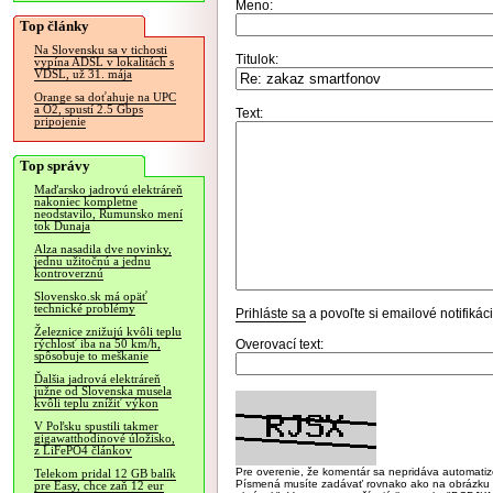
Meno:
Top články
Na Slovensku sa v tichosti
Titulok:
vypína ADSL v lokalitách s
VDSL, už 31. mája
Orange sa doťahuje na UPC
a O2, spustí 2.5 Gbps
Text:
pripojenie
Top správy
Maďarsko jadrovú elektráreň
nakoniec kompletne
neodstavilo, Rumunsko mení
tok Dunaja
Alza nasadila dve novinky,
jednu užitočnú a jednu
kontroverznú
Slovensko.sk má opäť
technické problémy
Prihláste sa
a povoľte si emailové notifiká
Železnice znižujú kvôli teplu
Overovací text:
rýchlosť iba na 50 km/h,
spôsobuje to meškanie
Ďalšia jadrová elektráreň
južne od Slovenska musela
kvôli teplu znížiť výkon
V Poľsku spustili takmer
gigawatthodinové úložisko,
z LiFePO4 článkov
Pre overenie, že komentár sa nepridáva automatizov
Telekom pridal 12 GB balík
Písmená musíte zadávať rovnako ako na obrázku veľk
pre Easy, chce zaň 12 eur