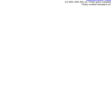
(C) 2004, 2005 DSL.sk | Všetky práva vyhradené
Všetky uvedené informácie sú b