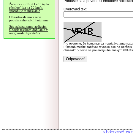
Prihláste sa
a povoľte si emailové notifiká
Železnice znižujú kvôli teplu
rýchlosť iba na 50 km/h,
Overovací text:
spôsobuje to meškanie
Odštartovala nová séria
populárneho sci-fi Futurama
Súd zakázal samojazdiacim
Google taxíkom dobíjanie v
noci, rušili obyvateľov
Pre overenie, že komentár sa nepridáva automatizov
Písmená musíte zadávať rovnako ako na obrázku veľk
obrázok". V texte sa používajú iba znaky "BC
NÁVŠTEVNOSŤ
|
INZE