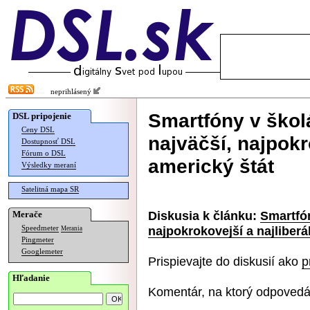
neprihlásený
Smartfóny v škol
DSL pripojenie
Ceny DSL
najväčší, najpokr
Dostupnosť DSL
Fórum o DSL
americký štát
Výsledky meraní
Satelitná mapa SR
Diskusia k článku:
Smartfón
Merače
najpokrokovejší a najliberá
Speedmeter
Merania
Pingmeter
Googlemeter
Prispievajte do diskusií ako
p
Hľadanie
Komentár, na ktorý odpovedá