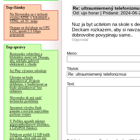
Top články
Re: ultraumiernený telefonizmu
Od: ujo horar | Pridané: 2024-06
Na Slovensku sa v tichosti
vypína ADSL v lokalitách s
VDSL, už 31. mája
Nuz ja byt ucitelom na skole s d
Orange sa doťahuje na UPC
Deckam rozkazem, aby si navzajom
a O2, spustí 2.5 Gbps
dobrovolne povypinaju same..
pripojenie
Odpovedať
Top správy
Meno:
Rumunsko odstrelmi a
blokádou mení tok Dunaja,
aby udržalo jadrovú
elektráreň v chode
Titulok:
Joj Play výrazne zdražuje
Chrome sa bude
aktualizovať dvakrát
Text:
týždenne, v budúcnosti sa
bude aktualizovať bez
reštartov
Slovensko.sk má opäť
technické problémy
Spustená výroba flash
pamäte s novým najvyšším
počtom vrstiev
V Poľsku spustili takmer
gigawatthodinové úložisko,
z LiFePO4 článkov
Telekom pridal 12 GB balík
pre Easy, chce zaň 12 eur