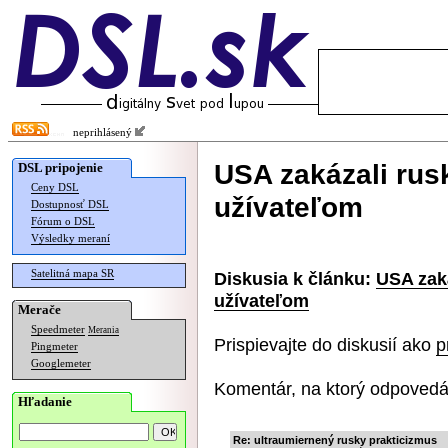
neprihlásený
USA zakázali rusk
DSL pripojenie
Ceny DSL
užívateľom
Dostupnosť DSL
Fórum o DSL
Výsledky meraní
Satelitná mapa SR
Diskusia k článku:
USA zaká
užívateľom
Merače
Speedmeter
Merania
Prispievajte do diskusií ako
p
Pingmeter
Googlemeter
Komentár, na ktorý odpovedá
Hľadanie
Re: ultraumiernený rusky prakticizmus