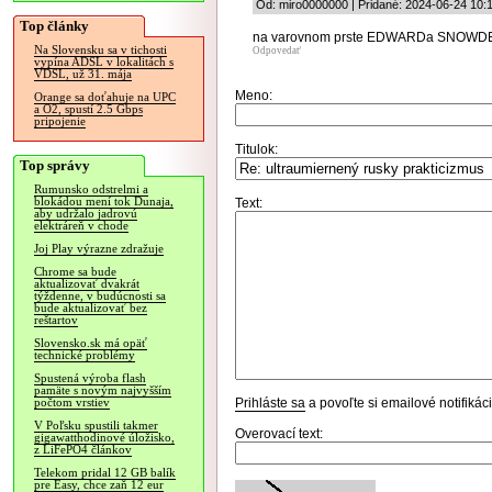
Od: miro0000000 | Pridané: 2024-06-24 10:
Top články
na varovnom prste EDWARDa SNOWD
Na Slovensku sa v tichosti
Odpovedať
vypína ADSL v lokalitách s
VDSL, už 31. mája
Meno:
Orange sa doťahuje na UPC
a O2, spustí 2.5 Gbps
pripojenie
Titulok:
Top správy
Rumunsko odstrelmi a
blokádou mení tok Dunaja,
Text:
aby udržalo jadrovú
elektráreň v chode
Joj Play výrazne zdražuje
Chrome sa bude
aktualizovať dvakrát
týždenne, v budúcnosti sa
bude aktualizovať bez
reštartov
Slovensko.sk má opäť
technické problémy
Spustená výroba flash
pamäte s novým najvyšším
Prihláste sa
a povoľte si emailové notifiká
počtom vrstiev
V Poľsku spustili takmer
Overovací text:
gigawatthodinové úložisko,
z LiFePO4 článkov
Telekom pridal 12 GB balík
pre Easy, chce zaň 12 eur