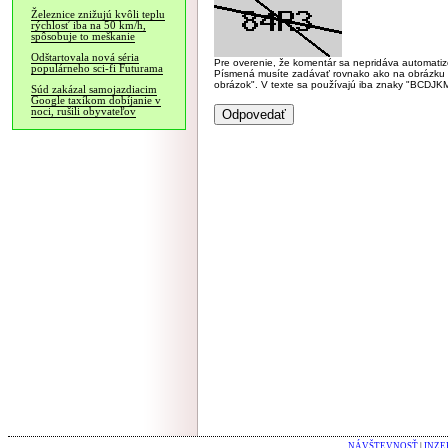
Železnice znižujú kvôli teplu
rýchlosť iba na 50 km/h,
spôsobuje to meškanie
Odštartovala nová séria
Pre overenie, že komentár sa nepridáva automatizov
populárneho sci-fi Futurama
Písmená musíte zadávať rovnako ako na obrázku veľk
obrázok". V texte sa používajú iba znaky "BC
Súd zakázal samojazdiacim
Google taxíkom dobíjanie v
noci, rušili obyvateľov
NÁVŠTEVNOSŤ
|
INZE