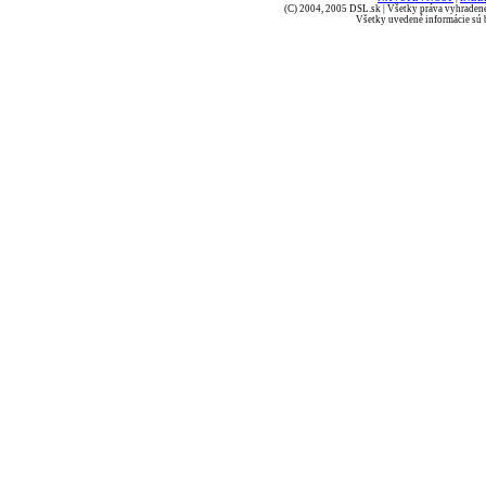
(C) 2004, 2005 DSL.sk | Všetky práva vyhradené
Všetky uvedené informácie sú b