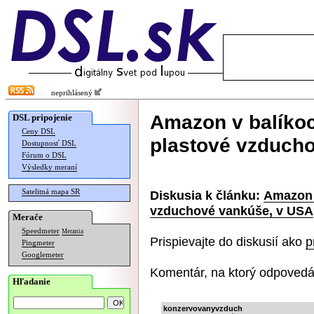
neprihlásený
Amazon v balíkoc
DSL pripojenie
Ceny DSL
plastové vzduch
Dostupnosť DSL
Fórum o DSL
Výsledky meraní
Satelitná mapa SR
Diskusia k článku:
Amazon 
vzduchové vankúše, v USA
Merače
Speedmeter
Merania
Prispievajte do diskusií ako
p
Pingmeter
Googlemeter
Komentár, na ktorý odpovedá
Hľadanie
konzervovanyvzduch