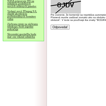
NASA pripravuje ISS na
inštaláciu posledných
nových solárnych panelov
Vydaný nový FFmpeg 9.0,
zlepšil akceleráciu
Pre overenie, že komentár sa nepridáva automatizov
profesionálnych formátov
Písmená musíte zadávať rovnako ako na obrázku veľk
videa
obrázok". V texte sa používajú iba znaky "BC
Záchrana misie na záchranu
teleskopu Swift úspešne
pokračuje
Slovenská sporiteľňa bude
mať cez víkend odstávku