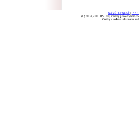
NÁVŠTEVNOSŤ
|
INZE
(C) 2004, 2005 DSL.sk | Všetky práva vyhradené
Všetky uvedené informácie sú b