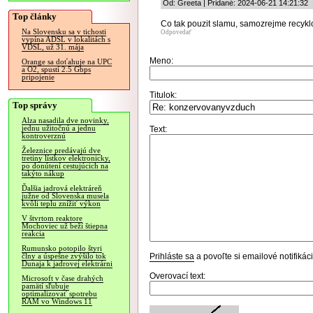
Od: Greeta | Pridané: 2024-06-21 14:21:32
Top články
Co tak pouzit slamu, samozrejme recykl
Na Slovensku sa v tichosti
Odpovedať
vypína ADSL v lokalitách s
VDSL, už 31. mája
Meno:
Orange sa doťahuje na UPC
a O2, spustí 2.5 Gbps
pripojenie
Titulok:
Top správy
Alza nasadila dve novinky,
jednu užitočnú a jednu
Text:
kontroverznú
Železnice predávajú dve
tretiny lístkov elektronicky,
po donútení cestujúcich na
takýto nákup
Ďalšia jadrová elektráreň
južne od Slovenska musela
kvôli teplu znížiť výkon
V štvrtom reaktore
Mochoviec už beží štiepna
reakcia
Rumunsko potopilo štyri
Prihláste sa
a povoľte si emailové notifiká
člny a úspešne zvýšilo tok
Dunaja k jadrovej elektrárni
Overovací text:
Microsoft v čase drahých
pamätí sľubuje
optimalizovať spotrebu
RAM vo Windows 11