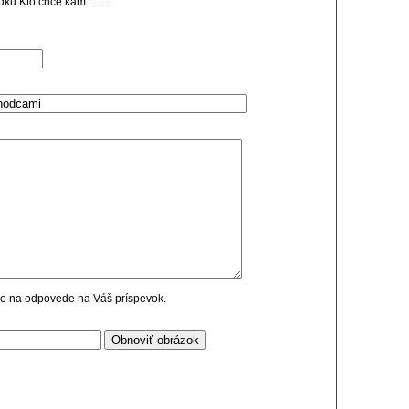
u.Kto chce kam ........
cie na odpovede na Váš príspevok.