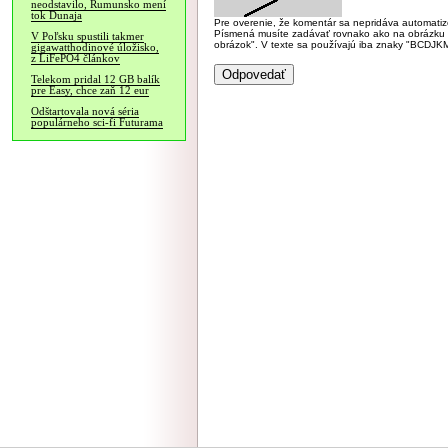
neodstavilo, Rumunsko mení
tok Dunaja
Pre overenie, že komentár sa nepridáva automatizov
Písmená musíte zadávať rovnako ako na obrázku veľk
V Poľsku spustili takmer
obrázok". V texte sa používajú iba znaky "BC
gigawatthodinové úložisko,
z LiFePO4 článkov
Telekom pridal 12 GB balík
pre Easy, chce zaň 12 eur
Odštartovala nová séria
populárneho sci-fi Futurama