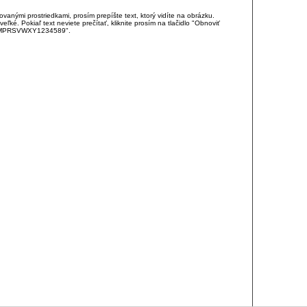
anými prostriedkami, prosím prepíšte text, ktorý vidíte na obrázku.
é. Pokiaľ text neviete prečítať, kliknite prosím na tlačidlo "Obnoviť
DJKMPRSVWXY1234589".