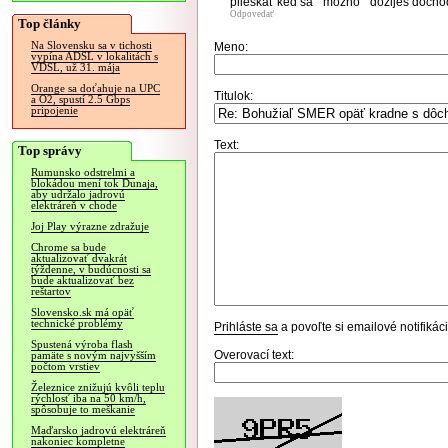
plieskať keď sa " možno " dožiješ dôchodk
Odpovedať
Top články
Na Slovensku sa v tichosti
Meno:
vypína ADSL v lokalitách s
VDSL, už 31. mája
Orange sa doťahuje na UPC
Titulok:
a O2, spustí 2.5 Gbps
pripojenie
Text:
Top správy
Rumunsko odstrelmi a
blokádou mení tok Dunaja,
aby udržalo jadrovú
elektráreň v chode
Joj Play výrazne zdražuje
Chrome sa bude
aktualizovať dvakrát
týždenne, v budúcnosti sa
bude aktualizovať bez
reštartov
Slovensko.sk má opäť
technické problémy
Prihláste sa
a povoľte si emailové notifiká
Spustená výroba flash
Overovací text:
pamäte s novým najvyšším
počtom vrstiev
Železnice znižujú kvôli teplu
rýchlosť iba na 50 km/h,
spôsobuje to meškanie
Maďarsko jadrovú elektráreň
nakoniec kompletne