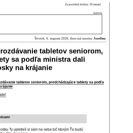
Za poslednú hodinu: 49 meraní
inzercia
Štvrtok, 6. augusta 2026, dnes má meniny
Jozefína
 rozdávanie tabletov seniorom,
ty sa podľa ministra dali
osky na krájanie
ozdávanie tabletov seniorom, predchádzajúce tablety sa podľa
krájanie
ateľ
.
odcami
hodku Ty upletieš si sám na seba bič ktorým Ťa budú