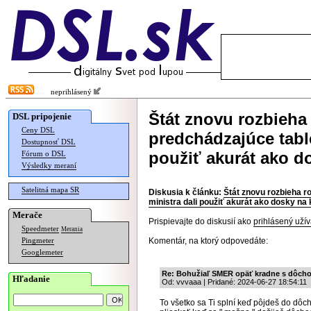
neprihlásený
Štát znovu rozbieha
DSL pripojenie
Ceny DSL
predchádzajúce table
Dostupnosť DSL
použiť akurát ako d
Fórum o DSL
Výsledky meraní
Satelitná mapa SR
Diskusia k článku:
Štát znovu rozbieha r
ministra dali použiť akurát ako dosky na 
Merače
Prispievajte do diskusií ako
prihlásený užív
Speedmeter
Merania
Komentár, na ktorý odpovedáte:
Pingmeter
Googlemeter
Re: Bohužiaľ SMER opäť kradne s dôch
Hľadanie
Od: vvvaaa | Pridané: 2024-06-27 18:54:11
To všetko sa Ti splní keď pôjdeš do dôc