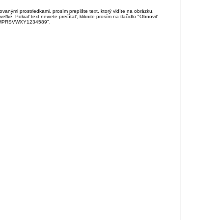
anými prostriedkami, prosím prepíšte text, ktorý vidíte na obrázku.
é. Pokiaľ text neviete prečítať, kliknite prosím na tlačidlo "Obnoviť
DJKMPRSVWXY1234589".