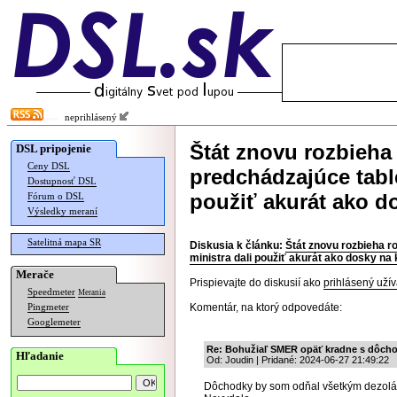
neprihlásený
Štát znovu rozbieha
DSL pripojenie
Ceny DSL
predchádzajúce table
Dostupnosť DSL
použiť akurát ako d
Fórum o DSL
Výsledky meraní
Satelitná mapa SR
Diskusia k článku:
Štát znovu rozbieha r
ministra dali použiť akurát ako dosky na 
Merače
Prispievajte do diskusií ako
prihlásený užív
Speedmeter
Merania
Komentár, na ktorý odpovedáte:
Pingmeter
Googlemeter
Re: Bohužiaľ SMER opäť kradne s dôch
Hľadanie
Od: Joudin | Pridané: 2024-06-27 21:49:22
Dôchodky by som odňal všetkým dezolát