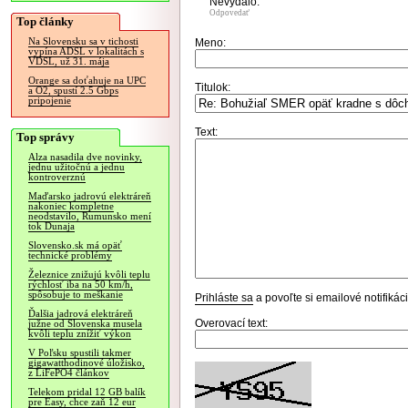
Nevydalo.
Odpovedať
Top články
Na Slovensku sa v tichosti
Meno:
vypína ADSL v lokalitách s
VDSL, už 31. mája
Orange sa doťahuje na UPC
Titulok:
a O2, spustí 2.5 Gbps
pripojenie
Text:
Top správy
Alza nasadila dve novinky,
jednu užitočnú a jednu
kontroverznú
Maďarsko jadrovú elektráreň
nakoniec kompletne
neodstavilo, Rumunsko mení
tok Dunaja
Slovensko.sk má opäť
technické problémy
Železnice znižujú kvôli teplu
rýchlosť iba na 50 km/h,
spôsobuje to meškanie
Prihláste sa
a povoľte si emailové notifiká
Ďalšia jadrová elektráreň
Overovací text:
južne od Slovenska musela
kvôli teplu znížiť výkon
V Poľsku spustili takmer
gigawatthodinové úložisko,
z LiFePO4 článkov
Telekom pridal 12 GB balík
pre Easy, chce zaň 12 eur