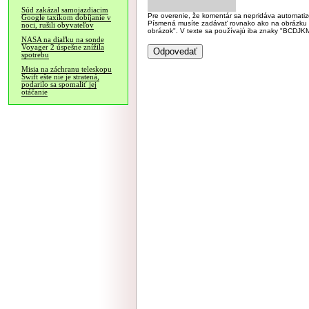
Súd zakázal samojazdiacim
Pre overenie, že komentár sa nepridáva automatizov
Google taxíkom dobíjanie v
Písmená musíte zadávať rovnako ako na obrázku veľk
noci, rušili obyvateľov
obrázok". V texte sa používajú iba znaky "BC
NASA na diaľku na sonde
Voyager 2 úspešne znížila
spotrebu
Misia na záchranu teleskopu
Swift ešte nie je stratená,
podarilo sa spomaliť jej
otáčanie