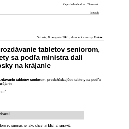
Za poslednú hodinu: 59 meraní
inzercia
Sobota, 8. augusta 2026, dnes má meniny
Oskár
 rozdávanie tabletov seniorom,
ty sa podľa ministra dali
osky na krájanie
ozdávanie tabletov seniorom, predchádzajúce tablety sa podľa
krájanie
ateľ
.
odcami
om zo súmračnej ako chcel aj Michal spraviť.