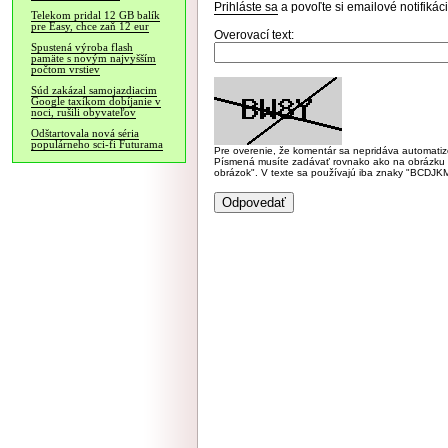
Prihláste sa
a povoľte si emailové notifiká
Telekom pridal 12 GB balík
pre Easy, chce zaň 12 eur
Overovací text:
Spustená výroba flash
pamäte s novým najvyšším
počtom vrstiev
Súd zakázal samojazdiacim
Google taxíkom dobíjanie v
noci, rušili obyvateľov
Odštartovala nová séria
populárneho sci-fi Futurama
Pre overenie, že komentár sa nepridáva automatizov
Písmená musíte zadávať rovnako ako na obrázku veľk
obrázok". V texte sa používajú iba znaky "BC