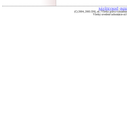
NÁVŠTEVNOSŤ
|
INZE
(C) 2004, 2005 DSL.sk | Všetky práva vyhradené
Všetky uvedené informácie sú b