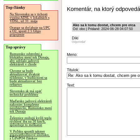
Top články
Komentár, na ktorý odpovedá
Na Slovensku sa v tichosti
vypína ADSL v lokalitách s
VDSL, už 31. mája
Ako sa k tomu dostat, chcem pre otca
Orange sa doťahuje na UPC
Od: obo | Pridané: 2024-06-28 04:07:50
a O2, spustí 2.5 Gbps
pripojenie
Diki
Odpovedať
Top správy
Rumunsko odstrelmi a
Meno:
blokádou mení tok Dunaja,
aby udržalo jadrovú
elektráreň v chode
Titulok:
Chrome sa bude
aktualizovať dvakrát
týždenne, v budúcnosti sa
bude aktualizovať bez
reštartov
Text:
Slovensko.sk má opäť
technické problémy
Maďarsko jadrovú elektráreň
nakoniec kompletne
neodstavilo, Rumunsko mení
tok Dunaja
Železnice znižujú kvôli teplu
rýchlosť iba na 50 km/h,
spôsobuje to meškanie
V Poľsku spustili takmer
gigawatthodinové úložisko,
z LiFePO4 článkov