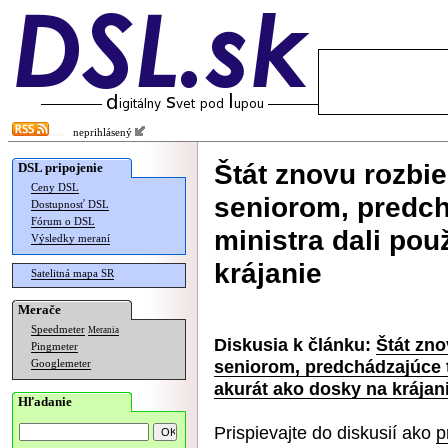
neprihlásený
Štát znovu rozbi
DSL pripojenie
Ceny DSL
seniorom, predch
Dostupnosť DSL
Fórum o DSL
ministra dali pou
Výsledky meraní
krájanie
Satelitná mapa SR
Merače
Speedmeter
Merania
Diskusia k článku:
Štát zno
Pingmeter
seniorom, predchádzajúce t
Googlemeter
akurát ako dosky na krájan
Hľadanie
Prispievajte do diskusií ako
p