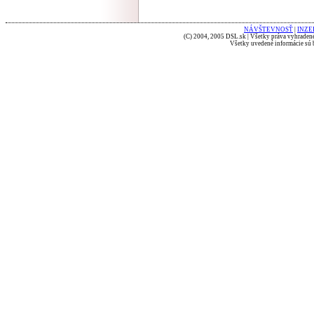
NÁVŠTEVNOSŤ
|
INZE
(C) 2004, 2005 DSL.sk | Všetky práva vyhradené
Všetky uvedené informácie sú b