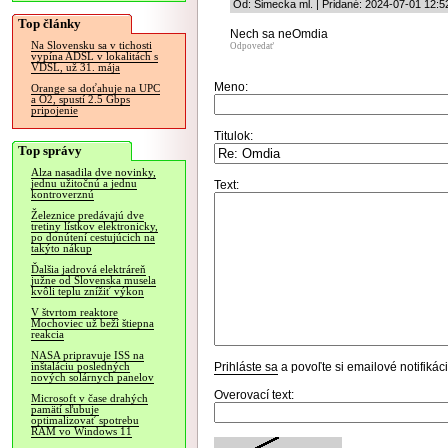
Od: Simecka ml. | Pridané: 2024-07-01 12:5
Top články
Nech sa neOmdia
Na Slovensku sa v tichosti
Odpovedať
vypína ADSL v lokalitách s
VDSL, už 31. mája
Meno:
Orange sa doťahuje na UPC
a O2, spustí 2.5 Gbps
pripojenie
Titulok:
Top správy
Alza nasadila dve novinky,
jednu užitočnú a jednu
Text:
kontroverznú
Železnice predávajú dve
tretiny lístkov elektronicky,
po donútení cestujúcich na
takýto nákup
Ďalšia jadrová elektráreň
južne od Slovenska musela
kvôli teplu znížiť výkon
V štvrtom reaktore
Mochoviec už beží štiepna
reakcia
NASA pripravuje ISS na
Prihláste sa
a povoľte si emailové notifiká
inštaláciu posledných
nových solárnych panelov
Overovací text:
Microsoft v čase drahých
pamätí sľubuje
optimalizovať spotrebu
RAM vo Windows 11