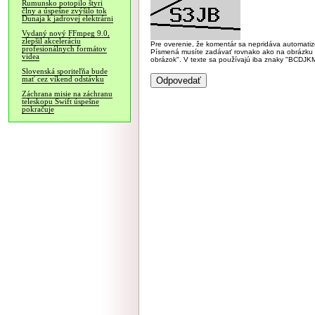
Rumunsko potopilo štyri
člny a úspešne zvýšilo tok
Dunaja k jadrovej elektrárni
Vydaný nový FFmpeg 9.0,
zlepšil akceleráciu
Pre overenie, že komentár sa nepridáva automatizov
profesionálnych formátov
Písmená musíte zadávať rovnako ako na obrázku veľk
videa
obrázok". V texte sa používajú iba znaky "BC
Slovenská sporiteľňa bude
mať cez víkend odstávku
Záchrana misie na záchranu
teleskopu Swift úspešne
pokračuje