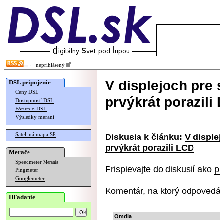
neprihlásený
V displejoch pre
DSL pripojenie
Ceny DSL
prvýkrát porazili
Dostupnosť DSL
Fórum o DSL
Výsledky meraní
Satelitná mapa SR
Diskusia k článku:
V disple
prvýkrát porazili LCD
Merače
Speedmeter
Merania
Prispievajte do diskusií ako
p
Pingmeter
Googlemeter
Komentár, na ktorý odpovedá
Hľadanie
Omdia