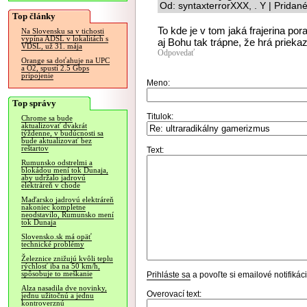
Od: syntaxterrorXXX, . Y | Pridan
Top články
To kde je v tom jaká frajerina po
Na Slovensku sa v tichosti
vypína ADSL v lokalitách s
aj Bohu tak trápne, že hrá prieka
VDSL, už 31. mája
Odpovedať
Orange sa doťahuje na UPC
a O2, spustí 2.5 Gbps
pripojenie
Meno:
Top správy
Titulok:
Chrome sa bude
aktualizovať dvakrát
týždenne, v budúcnosti sa
bude aktualizovať bez
reštartov
Text:
Rumunsko odstrelmi a
blokádou mení tok Dunaja,
aby udržalo jadrovú
elektráreň v chode
Maďarsko jadrovú elektráreň
nakoniec kompletne
neodstavilo, Rumunsko mení
tok Dunaja
Slovensko.sk má opäť
technické problémy
Železnice znižujú kvôli teplu
rýchlosť iba na 50 km/h,
spôsobuje to meškanie
Prihláste sa
a povoľte si emailové notifiká
Alza nasadila dve novinky,
Overovací text:
jednu užitočnú a jednu
kontroverznú