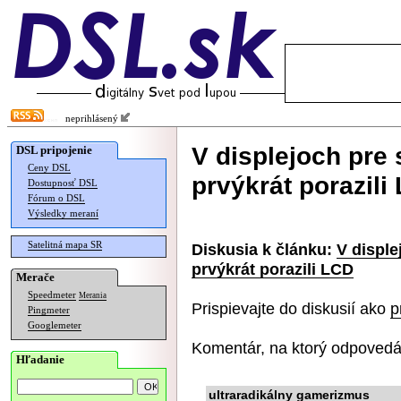
neprihlásený
V displejoch pre
DSL pripojenie
Ceny DSL
prvýkrát porazili
Dostupnosť DSL
Fórum o DSL
Výsledky meraní
Satelitná mapa SR
Diskusia k článku:
V disple
prvýkrát porazili LCD
Merače
Speedmeter
Merania
Prispievajte do diskusií ako
p
Pingmeter
Googlemeter
Komentár, na ktorý odpovedá
Hľadanie
ultraradikálny gamerizmus