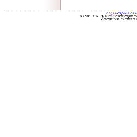
NÁVŠTEVNOSŤ
|
INZE
(C) 2004, 2005 DSL.sk | Všetky práva vyhradené
Všetky uvedené informácie sú b