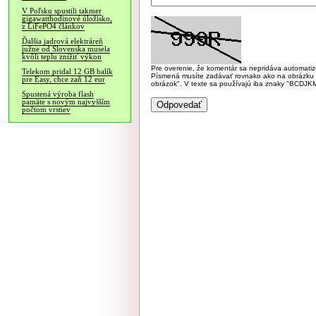
V Poľsku spustili takmer
gigawatthodinové úložisko,
z LiFePO4 článkov
Ďalšia jadrová elektráreň
južne od Slovenska musela
kvôli teplu znížiť výkon
Pre overenie, že komentár sa nepridáva automatizov
Telekom pridal 12 GB balík
Písmená musíte zadávať rovnako ako na obrázku veľk
pre Easy, chce zaň 12 eur
obrázok". V texte sa používajú iba znaky "BC
Spustená výroba flash
pamäte s novým najvyšším
počtom vrstiev