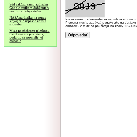
Súd zakázal samojazdiacim
Google taxíkom dobíjanie v
noci, rušili obyvateľov
NASA na diaľku na sonde
Pre overenie, že komentár sa nepridáva automatizov
Voyager 2 úspešne znížila
Písmená musíte zadávať rovnako ako na obrázku veľk
spotrebu
obrázok". V texte sa používajú iba znaky "BC
Misia na záchranu teleskopu
Swift ešte nie je stratená,
podarilo sa spomaliť jej
otáčanie