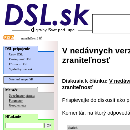
neprihlásený
V nedávnych ver
DSL pripojenie
Ceny DSL
zraniteľnosť
Dostupnosť DSL
Fórum o DSL
Výsledky meraní
Satelitná mapa SR
Diskusia k článku:
V nedáv
zraniteľnosť
Merače
Speedmeter
Merania
Prispievajte do diskusií ako
p
Pingmeter
Googlemeter
Komentár, na ktorý odpovedá
Hľadanie
titulok