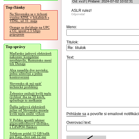
Od: xvzf | Pridané: 2024-07-02 10:02:31
Top články
ASLR rulez!
Na Slovensku sa v tichosti
Odpovedať
vypína ADSL v lokalitách s
VDSL, už 31. mája
Meno:
Orange sa doťahuje na UPC
a O2, spustí 2.5 Gbps
pripojenie
Titulok:
Top správy
Maďarsko jadrovú elektráreň
nakoniec kompletne
Text:
neodstavilo, Rumunsko mení
tok Dunaja
Alza nasadila dve novinky,
jednu užitočnú a jednu
kontroverznú
Slovensko.sk má opäť
technické problémy
Železnice znižujú kvôli teplu
rýchlosť iba na 50 km/h,
spôsobuje to meškanie
Ďalšia jadrová elektráreň
južne od Slovenska musela
Prihláste sa
a povoľte si emailové notifiká
kvôli teplu znížiť výkon
V Poľsku spustili takmer
Overovací text:
gigawatthodinové úložisko,
z LiFePO4 článkov
Telekom pridal 12 GB balík
pre Easy, chce zaň 12 eur