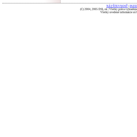
NÁVŠTEVNOSŤ
|
INZE
(C) 2004, 2005 DSL.sk | Všetky práva vyhradené
Všetky uvedené informácie sú b