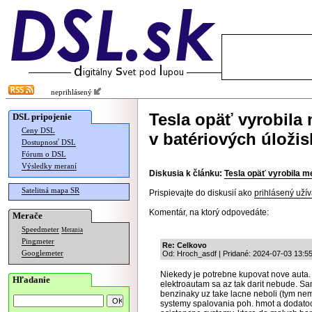
neprihlásený
Tesla opäť vyrobila 
DSL pripojenie
Ceny DSL
v batériových úloži
Dostupnosť DSL
Fórum o DSL
Výsledky meraní
Diskusia k článku:
Tesla opäť vyrobila me
Satelitná mapa SR
Prispievajte do diskusií ako
prihlásený užív
Komentár, na ktorý odpovedáte:
Merače
Speedmeter
Merania
Pingmeter
Re: Celkovo
Googlemeter
Od: Hroch_asdf | Pridané: 2024-07-03 13:5
Niekedy je potrebne kupovat nove auta. 
Hľadanie
elektroautam sa az tak darit nebude. Sam
benzinaky uz take lacne neboli (tym nem
systemy spalovania poh. hmot a dodatoc