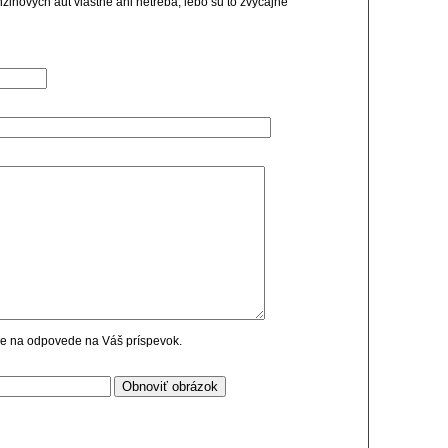
zinovych aut vlastne ani netreba, lebo su to zvycajne
cie na odpovede na Váš príspevok.