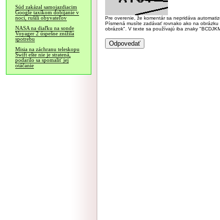
Súd zakázal samojazdiacim
Google taxíkom dobíjanie v
noci, rušili obyvateľov
Pre overenie, že komentár sa nepridáva automatizov
Písmená musíte zadávať rovnako ako na obrázku veľk
NASA na diaľku na sonde
obrázok". V texte sa používajú iba znaky "BC
Voyager 2 úspešne znížila
spotrebu
Misia na záchranu teleskopu
Swift ešte nie je stratená,
podarilo sa spomaliť jej
otáčanie