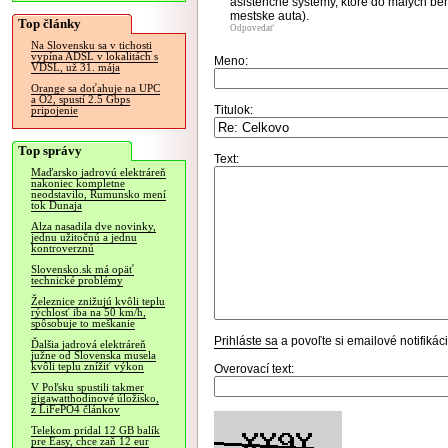
asistencne systemy, ktore do malych ben
mestske auta).
Top články
Odpovedať
Na Slovensku sa v tichosti
vypína ADSL v lokalitách s
Meno:
VDSL, už 31. mája
Orange sa doťahuje na UPC
a O2, spustí 2.5 Gbps
Titulok:
pripojenie
Top správy
Text:
Maďarsko jadrovú elektráreň
nakoniec kompletne
neodstavilo, Rumunsko mení
tok Dunaja
Alza nasadila dve novinky,
jednu užitočnú a jednu
kontroverznú
Slovensko.sk má opäť
technické problémy
Železnice znižujú kvôli teplu
rýchlosť iba na 50 km/h,
spôsobuje to meškanie
Prihláste sa
a povoľte si emailové notifiká
Ďalšia jadrová elektráreň
južne od Slovenska musela
kvôli teplu znížiť výkon
Overovací text:
V Poľsku spustili takmer
gigawatthodinové úložisko,
z LiFePO4 článkov
Telekom pridal 12 GB balík
pre Easy, chce zaň 12 eur