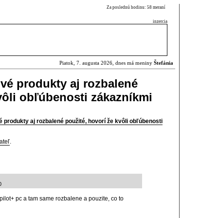
Za poslednú hodinu: 58 meraní
inzercia
Piatok, 7. augusta 2026, dnes má meniny
Štefánia
vé produkty aj rozbalené
vôli obľúbenosti zákazníkmi
 produkty aj rozbalené použité, hovorí že kvôli obľúbenosti
ateľ
.
0
pilot+ pc a tam same rozbalene a pouzite, co to