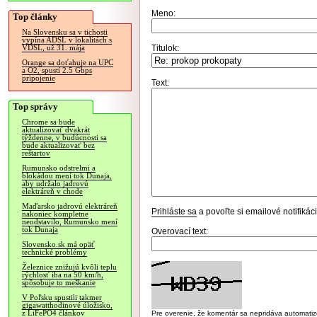
Meno:
Top články
Na Slovensku sa v tichosti
vypína ADSL v lokalitách s
Titulok:
VDSL, už 31. mája
Orange sa doťahuje na UPC
a O2, spustí 2.5 Gbps
pripojenie
Text:
Top správy
Chrome sa bude
aktualizovať dvakrát
týždenne, v budúcnosti sa
bude aktualizovať bez
reštartov
Rumunsko odstrelmi a
blokádou mení tok Dunaja,
aby udržalo jadrovú
elektráreň v chode
Maďarsko jadrovú elektráreň
Prihláste sa
a povoľte si emailové notifiká
nakoniec kompletne
neodstavilo, Rumunsko mení
tok Dunaja
Overovací text:
Slovensko.sk má opäť
technické problémy
Železnice znižujú kvôli teplu
rýchlosť iba na 50 km/h,
spôsobuje to meškanie
V Poľsku spustili takmer
gigawatthodinové úložisko,
z LiFePO4 článkov
Pre overenie, že komentár sa nepridáva automatizov