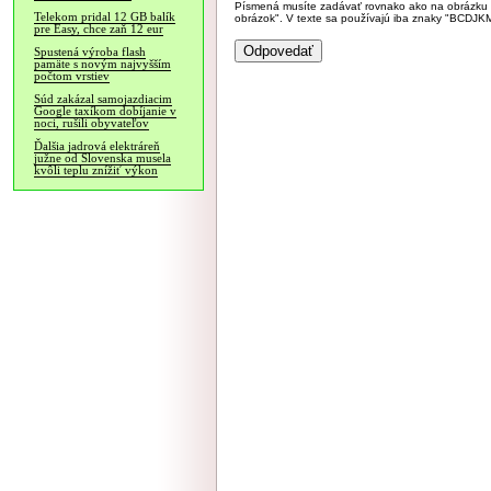
Písmená musíte zadávať rovnako ako na obrázku veľk
Telekom pridal 12 GB balík
obrázok". V texte sa používajú iba znaky "BC
pre Easy, chce zaň 12 eur
Spustená výroba flash
pamäte s novým najvyšším
počtom vrstiev
Súd zakázal samojazdiacim
Google taxíkom dobíjanie v
noci, rušili obyvateľov
Ďalšia jadrová elektráreň
južne od Slovenska musela
kvôli teplu znížiť výkon