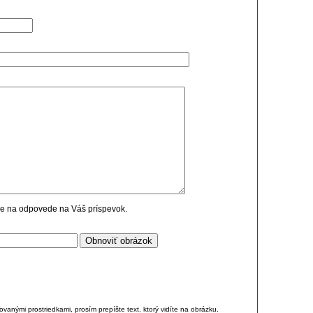
cie na odpovede na Váš príspevok.
anými prostriedkami, prosím prepíšte text, ktorý vidíte na obrázku.