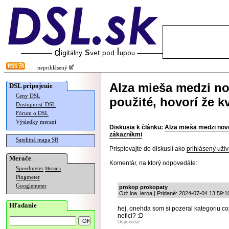
neprihlásený
Alza mieša medzi no
DSL pripojenie
Ceny DSL
použité, hovorí že k
Dostupnosť DSL
Fórum o DSL
Výsledky meraní
Diskusia k článku:
Alza mieša medzi nové
zákazníkmi
Satelitná mapa SR
Prispievajte do diskusií ako
prihlásený užív
Merače
Komentár, na ktorý odpovedáte:
Speedmeter
Merania
Pingmeter
Googlemeter
prokop prokopaty
Od: loa_leroa | Pridané: 2024-07-04 13:59:1
Hľadanie
hej, onehda som si pozeral kategoriu co
nefici? :D
Odpovedať