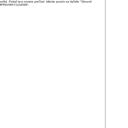
é. Pokiaľ text neviete prečítať, kliknite prosím na tlačidlo "Obnoviť
DJKMPRSVWXY1234589".