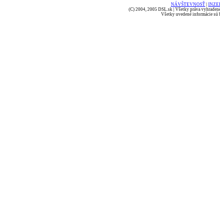
NÁVŠTEVNOSŤ
|
INZE
(C) 2004, 2005 DSL.sk | Všetky práva vyhradené
Všetky uvedené informácie sú b