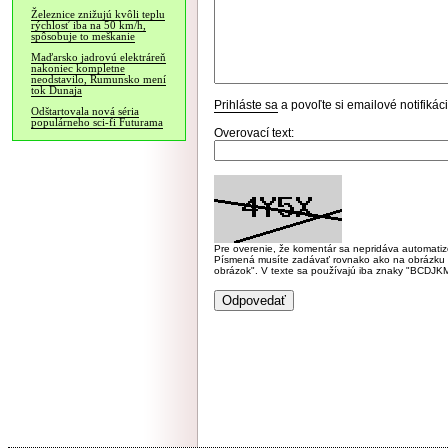
Železnice znižujú kvôli teplu
rýchlosť iba na 50 km/h,
spôsobuje to meškanie
Maďarsko jadrovú elektráreň
nakoniec kompletne
neodstavilo, Rumunsko mení
tok Dunaja
Prihláste sa
a povoľte si emailové notifiká
Odštartovala nová séria
populárneho sci-fi Futurama
Overovací text:
Pre overenie, že komentár sa nepridáva automatizov
Písmená musíte zadávať rovnako ako na obrázku veľk
obrázok". V texte sa používajú iba znaky "BC