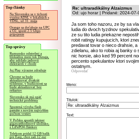
Top články
Re: ultraradikálny Alzaizmus
Od: ujo horar | Pridané: 2024-07
Na Slovensku sa v tichosti
vypína ADSL v lokalitách s
VDSL, už 31. mája
Ja som toho nazoru, ze by sa vl
Orange sa doťahuje na UPC
ludia do dvoch tyzdnov spekulativ
a O2, spustí 2.5 Gbps
ze su tito ludia priekazne neposti
pripojenie
robit ratingy kupujucich, ktori z
predavat tovar o nieco drahsie, 
Top správy
zdielanu, ako to robia aj banky o
Rumunsko odstrelmi a
nic horsie, ako ked 99 percent n
blokádou mení tok Dunaja,
percento spekulantov ktori svoji
aby udržalo jadrovú
elektráreň v chode
ostatnym.
Joj Play výrazne zdražuje
Odpovedať
Chrome sa bude
aktualizovať dvakrát
týždenne, v budúcnosti sa
Meno:
bude aktualizovať bez
reštartov
Slovensko.sk má opäť
Titulok:
technické problémy
Spustená výroba flash
pamäte s novým najvyšším
počtom vrstiev
Text:
V Poľsku spustili takmer
gigawatthodinové úložisko,
z LiFePO4 článkov
Telekom pridal 12 GB balík
pre Easy, chce zaň 12 eur