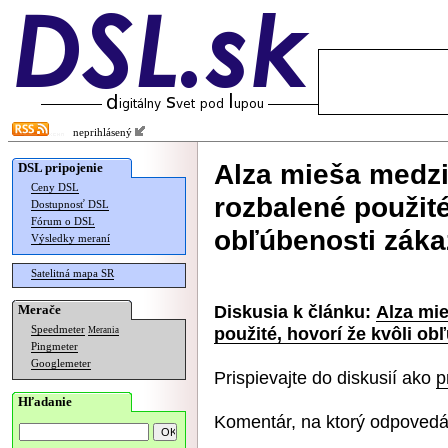
neprihlásený
Alza mieša medzi
DSL pripojenie
Ceny DSL
rozbalené použité
Dostupnosť DSL
Fórum o DSL
obľúbenosti záka
Výsledky meraní
Satelitná mapa SR
Diskusia k článku:
Alza mie
Merače
použité, hovorí že kvôli ob
Speedmeter
Merania
Pingmeter
Googlemeter
Prispievajte do diskusií ako
p
Hľadanie
Komentár, na ktorý odpovedá