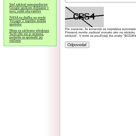
Súd zakázal samojazdiacim
Google taxíkom dobíjanie v
noci, rušili obyvateľov
NASA na diaľku na sonde
Voyager 2 úspešne znížila
spotrebu
Pre overenie, že komentár sa nepridáva automatizov
Misia na záchranu teleskopu
Písmená musíte zadávať rovnako ako na obrázku veľk
Swift ešte nie je stratená,
obrázok". V texte sa používajú iba znaky "BC
podarilo sa spomaliť jej
otáčanie