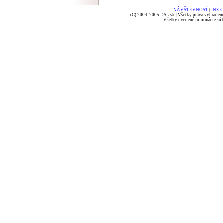
NÁVŠTEVNOSŤ
|
INZE
(C) 2004, 2005 DSL.sk | Všetky práva vyhradené
Všetky uvedené informácie sú b