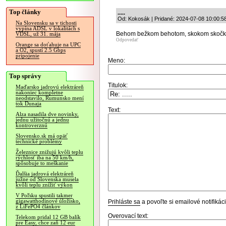
Top články
.....
Od: Kokosák | Pridané: 2024-07-08 10:00:5
Na Slovensku sa v tichosti
vypína ADSL v lokalitách s
Behom bežkom behotom, skokom skočk
VDSL, už 31. mája
Odpovedať
Orange sa doťahuje na UPC
a O2, spustí 2.5 Gbps
pripojenie
Meno:
Top správy
Titulok:
Maďarsko jadrovú elektráreň
nakoniec kompletne
neodstavilo, Rumunsko mení
tok Dunaja
Text:
Alza nasadila dve novinky,
jednu užitočnú a jednu
kontroverznú
Slovensko.sk má opäť
technické problémy
Železnice znižujú kvôli teplu
rýchlosť iba na 50 km/h,
spôsobuje to meškanie
Ďalšia jadrová elektráreň
južne od Slovenska musela
kvôli teplu znížiť výkon
V Poľsku spustili takmer
gigawatthodinové úložisko,
Prihláste sa
a povoľte si emailové notifiká
z LiFePO4 článkov
Overovací text:
Telekom pridal 12 GB balík
pre Easy, chce zaň 12 eur