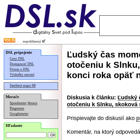
neprihlásený
Ľudský čas mome
DSL pripojenie
Ceny DSL
otočeniu k Slnku
Dostupnosť DSL
Fórum o DSL
konci roka opäť 
Výsledky meraní
Satelitná mapa SR
Diskusia k článku:
Ľudský 
Merače
otočeniu k Slnku, skoková
Speedmeter
Merania
Pingmeter
Googlemeter
Prispievajte do diskusií ako
p
Hľadanie
Komentár, na ktorý odpovedá