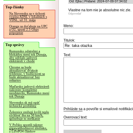
Od: Ejha | Pridané: 2024-07-09 07:34:02
Top články
Vlastne na tom nie je absolutne nic zle.
Na Slovensku sa v tichosti
Odpovedať
vypína ADSL v lokalitách s
VDSL, už 31. mája
Meno:
Orange sa doťahuje na UPC
a O2, spustí 2.5 Gbps
pripojenie
Titulok:
Top správy
Rumunsko odstrelmi a
blokádou mení tok Dunaja,
Text:
aby udržalo jadrovú
elektráreň v chode
Chrome sa bude
aktualizovať dvakrát
týždenne, v budúcnosti sa
bude aktualizovať bez
reštartov
Maďarsko jadrovú elektráreň
nakoniec kompletne
neodstavilo, Rumunsko mení
tok Dunaja
Slovensko.sk má opäť
technické problémy
Prihláste sa
a povoľte si emailové notifiká
Železnice znižujú kvôli teplu
rýchlosť iba na 50 km/h,
Overovací text:
spôsobuje to meškanie
V Poľsku spustili takmer
gigawatthodinové úložisko,
z LiFePO4 článkov