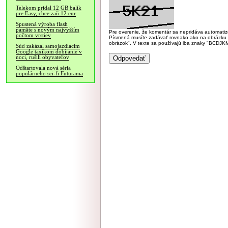
Telekom pridal 12 GB balík
pre Easy, chce zaň 12 eur
Spustená výroba flash
pamäte s novým najvyšším
Pre overenie, že komentár sa nepridáva automatizov
počtom vrstiev
Písmená musíte zadávať rovnako ako na obrázku veľk
obrázok". V texte sa používajú iba znaky "BC
Súd zakázal samojazdiacim
Google taxíkom dobíjanie v
noci, rušili obyvateľov
Odštartovala nová séria
populárneho sci-fi Futurama