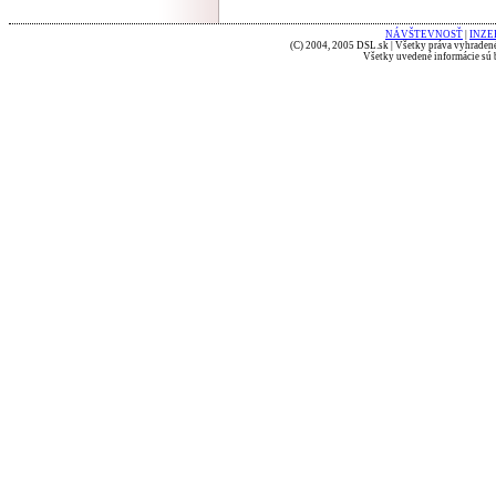
NÁVŠTEVNOSŤ
|
INZE
(C) 2004, 2005 DSL.sk | Všetky práva vyhradené
Všetky uvedené informácie sú b