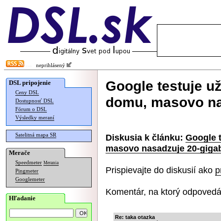
neprihlásený
Google testuje už
DSL pripojenie
Ceny DSL
domu, masovo na
Dostupnosť DSL
Fórum o DSL
Výsledky meraní
Satelitná mapa SR
Diskusia k článku:
Google t
masovo nasadzuje 20-giga
Merače
Speedmeter
Merania
Prispievajte do diskusií ako
p
Pingmeter
Googlemeter
Komentár, na ktorý odpovedá
Hľadanie
Re: taka otazka