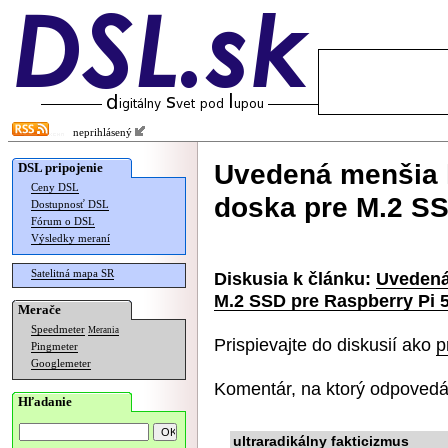
neprihlásený
Uvedená menšia l
DSL pripojenie
Ceny DSL
doska pre M.2 SS
Dostupnosť DSL
Fórum o DSL
Výsledky meraní
Satelitná mapa SR
Diskusia k článku:
Uvedená 
M.2 SSD pre Raspberry Pi 
Merače
Speedmeter
Merania
Prispievajte do diskusií ako
p
Pingmeter
Googlemeter
Komentár, na ktorý odpovedá
Hľadanie
ultraradikálny fakticizmus