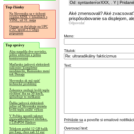
Od: syntaxterrorXXX, . Y | Pridan
Top články
Aké zmensovali? Aké zvacsovat? 
Na Slovensku sa v tichosti
vypína ADSL v lokalitách s
prispôsobovanie sa displejom, ale
VDSL, už 31. mája
Odpovedať
Orange sa doťahuje na UPC
a O2, spustí 2.5 Gbps
pripojenie
Meno:
Top správy
Titulok:
Alza nasadila dve novinky,
jednu užitočnú a jednu
kontroverznú
Maďarsko jadrovú elektráreň
Text:
nakoniec kompletne
neodstavilo, Rumunsko mení
tok Dunaja
Slovensko.sk má opäť
technické problémy
Železnice znižujú kvôli teplu
rýchlosť iba na 50 km/h,
spôsobuje to meškanie
Ďalšia jadrová elektráreň
južne od Slovenska musela
kvôli teplu znížiť výkon
V Poľsku spustili takmer
gigawatthodinové úložisko,
Prihláste sa
a povoľte si emailové notifiká
z LiFePO4 článkov
Overovací text:
Telekom pridal 12 GB balík
pre Easy, chce zaň 12 eur