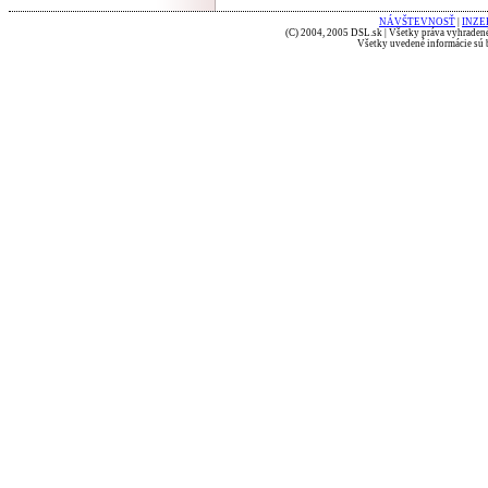
NÁVŠTEVNOSŤ
|
INZE
(C) 2004, 2005 DSL.sk | Všetky práva vyhradené
Všetky uvedené informácie sú b