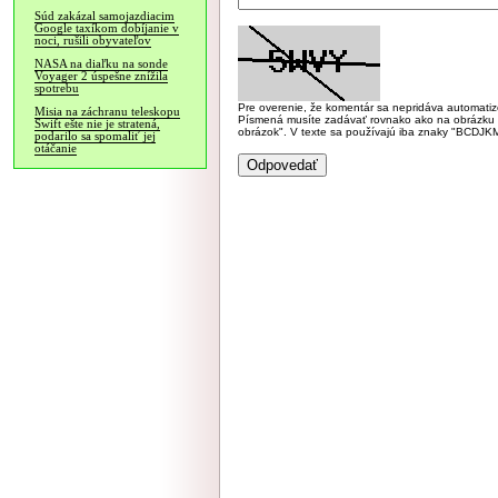
Súd zakázal samojazdiacim
Google taxíkom dobíjanie v
noci, rušili obyvateľov
NASA na diaľku na sonde
Voyager 2 úspešne znížila
spotrebu
Pre overenie, že komentár sa nepridáva automatizov
Misia na záchranu teleskopu
Písmená musíte zadávať rovnako ako na obrázku veľk
Swift ešte nie je stratená,
obrázok". V texte sa používajú iba znaky "BC
podarilo sa spomaliť jej
otáčanie