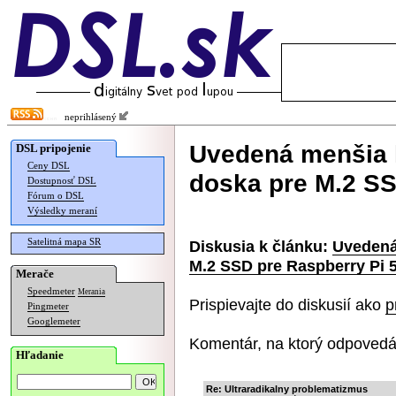
neprihlásený
Uvedená menšia l
DSL pripojenie
Ceny DSL
doska pre M.2 SS
Dostupnosť DSL
Fórum o DSL
Výsledky meraní
Satelitná mapa SR
Diskusia k článku:
Uvedená 
M.2 SSD pre Raspberry Pi 
Merače
Speedmeter
Merania
Prispievajte do diskusií ako
p
Pingmeter
Googlemeter
Komentár, na ktorý odpovedá
Hľadanie
Re: Ultraradikalny problematizmus