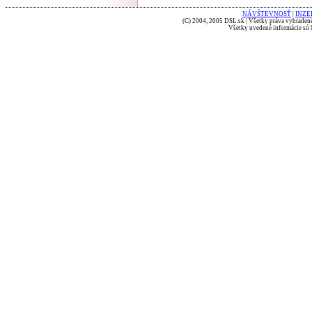
NÁVŠTEVNOSŤ
|
INZE
(C) 2004, 2005 DSL.sk | Všetky práva vyhradené
Všetky uvedené informácie sú b