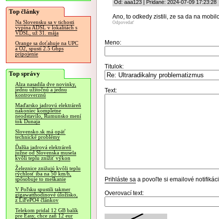
Od: aaa123 | Pridané: 2024-07-09 17:23:28
Top články
Ano, to odkedy zistili, ze sa da na mobil
Na Slovensku sa v tichosti
Odpovedať
vypína ADSL v lokalitách s
VDSL, už 31. mája
Meno:
Orange sa doťahuje na UPC
a O2, spustí 2.5 Gbps
pripojenie
Titulok:
Top správy
Alza nasadila dve novinky,
jednu užitočnú a jednu
Text:
kontroverznú
Maďarsko jadrovú elektráreň
nakoniec kompletne
neodstavilo, Rumunsko mení
tok Dunaja
Slovensko.sk má opäť
technické problémy
Ďalšia jadrová elektráreň
južne od Slovenska musela
kvôli teplu znížiť výkon
Železnice znižujú kvôli teplu
rýchlosť iba na 50 km/h,
Prihláste sa
a povoľte si emailové notifiká
spôsobuje to meškanie
V Poľsku spustili takmer
Overovací text:
gigawatthodinové úložisko,
z LiFePO4 článkov
Telekom pridal 12 GB balík
pre Easy, chce zaň 12 eur