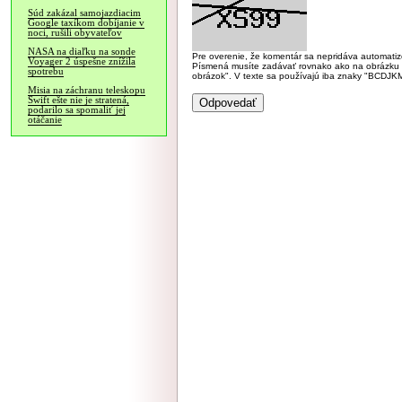
Súd zakázal samojazdiacim
Google taxíkom dobíjanie v
noci, rušili obyvateľov
NASA na diaľku na sonde
Pre overenie, že komentár sa nepridáva automatizov
Voyager 2 úspešne znížila
Písmená musíte zadávať rovnako ako na obrázku veľk
spotrebu
obrázok". V texte sa používajú iba znaky "BC
Misia na záchranu teleskopu
Swift ešte nie je stratená,
podarilo sa spomaliť jej
otáčanie