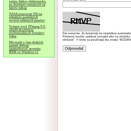
tretiny lístkov elektronicky,
po donútení cestujúcich na
takýto nákup
NASA pripravuje ISS na
inštaláciu posledných
nových solárnych panelov
Vydaný nový FFmpeg 9.0,
zlepšil akceleráciu
profesionálnych formátov
Pre overenie, že komentár sa nepridáva automatizov
videa
Písmená musíte zadávať rovnako ako na obrázku veľk
obrázok". V texte sa používajú iba znaky "BC
Microsoft v čase drahých
pamätí sľubuje
optimalizovať spotrebu
RAM vo Windows 11