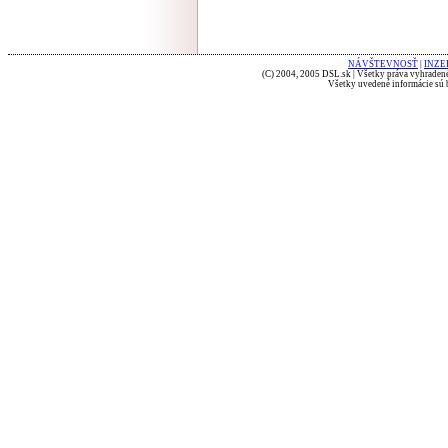
NÁVŠTEVNOSŤ
|
INZE
(C) 2004, 2005 DSL.sk | Všetky práva vyhradené
Všetky uvedené informácie sú b