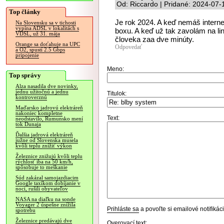
Od: Riccardo | Pridané: 2024-07-
Top články
Je rok 2024. A keď nemáš internet
Na Slovensku sa v tichosti
vypína ADSL v lokalitách s
boxu. A keď už tak zavolám na li
VDSL, už 31. mája
človeka zaa dve minúty.
Orange sa doťahuje na UPC
Odpovedať
a O2, spustí 2.5 Gbps
pripojenie
Meno:
Top správy
Alza nasadila dve novinky,
jednu užitočnú a jednu
Titulok:
kontroverznú
Maďarsko jadrovú elektráreň
nakoniec kompletne
Text:
neodstavilo, Rumunsko mení
tok Dunaja
Ďalšia jadrová elektráreň
južne od Slovenska musela
kvôli teplu znížiť výkon
Železnice znižujú kvôli teplu
rýchlosť iba na 50 km/h,
spôsobuje to meškanie
Súd zakázal samojazdiacim
Google taxíkom dobíjanie v
noci, rušili obyvateľov
NASA na diaľku na sonde
Voyager 2 úspešne znížila
Prihláste sa
a povoľte si emailové notifiká
spotrebu
Železnice predávajú dve
Overovací text: