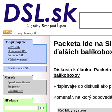
neprihlásený
Packeta ide na S
DSL pripojenie
Ceny DSL
ďalších balíkobo
Dostupnosť DSL
Fórum o DSL
Výsledky meraní
Satelitná mapa SR
Diskusia k článku:
Packeta 
balíkoboxov
Merače
Speedmeter
Merania
Prispievajte do diskusií ako
p
Pingmeter
Googlemeter
Komentár, na ktorý odpovedá
Hľadanie
Re: blby system