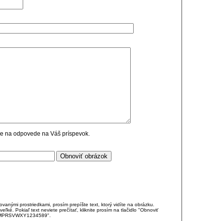
cie na odpovede na Váš príspevok.
anými prostriedkami, prosím prepíšte text, ktorý vidíte na obrázku.
é. Pokiaľ text neviete prečítať, kliknite prosím na tlačidlo "Obnoviť
DJKMPRSVWXY1234589".