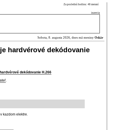
Za poslednú hodinu: 48 meraní
inzercia
Sobota, 8. augusta 2026, dnes má meniny
Oskár
e hardvérové dekódovanie
 hardvérové dekódovanie H.266
ateľ
.
e v kazdom elektre.