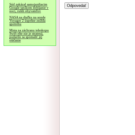
Súd zakázal samojazdiacim
Google taxíkom dobíjanie v
noci, rušili obyvateľov
NASA na diaľku na sonde
Voyager 2 úspešne znížila
spotrebu
Misia na záchranu teleskopu
Swift ešte nie je stratená,
podarilo sa spomaliť jej
otáčanie