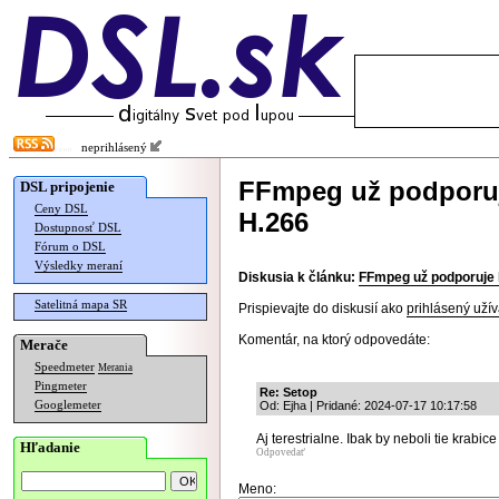
neprihlásený
FFmpeg už podporuj
DSL pripojenie
Ceny DSL
H.266
Dostupnosť DSL
Fórum o DSL
Výsledky meraní
Diskusia k článku:
FFmpeg už podporuje
Satelitná mapa SR
Prispievajte do diskusií ako
prihlásený užív
Komentár, na ktorý odpovedáte:
Merače
Speedmeter
Merania
Pingmeter
Re: Setop
Googlemeter
Od: Ejha | Pridané: 2024-07-17 10:17:58
Aj terestrialne. Ibak by neboli tie krabic
Hľadanie
Odpovedať
Meno: