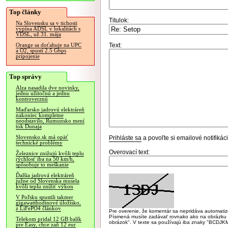
Top články
Titulok:
Na Slovensku sa v tichosti
vypína ADSL v lokalitách s
VDSL, už 31. mája
Text:
Orange sa doťahuje na UPC
a O2, spustí 2.5 Gbps
pripojenie
Top správy
Alza nasadila dve novinky,
jednu užitočnú a jednu
kontroverznú
Maďarsko jadrovú elektráreň
nakoniec kompletne
neodstavilo, Rumunsko mení
tok Dunaja
Slovensko.sk má opäť
Prihláste sa
a povoľte si emailové notifiká
technické problémy
Overovací text:
Železnice znižujú kvôli teplu
rýchlosť iba na 50 km/h,
spôsobuje to meškanie
Ďalšia jadrová elektráreň
južne od Slovenska musela
kvôli teplu znížiť výkon
V Poľsku spustili takmer
gigawatthodinové úložisko,
z LiFePO4 článkov
Pre overenie, že komentár sa nepridáva automatizov
Písmená musíte zadávať rovnako ako na obrázku veľk
Telekom pridal 12 GB balík
obrázok". V texte sa používajú iba znaky "BC
pre Easy, chce zaň 12 eur